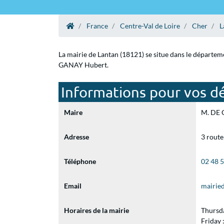
France
Centre-Val de Loire
Cher
L
La mairie de Lantan (18121) se situe dans le départem
GANAY Hubert.
Informations pour vos dé
Maire
M. DE 
Adresse
3 route
Téléphone
02 48 
Email
mairie
Horaires de la mairie
Thursd
Friday