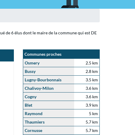
itué de 6 élus dont le maire de la commune qui est DE
Communes proches
Osmery
2.5 km
Bussy
2.8 km
Lugny-Bourbonnais
3.5 km
Chalivoy-Milon
3.6 km
Cogny
3.6 km
Blet
3.9 km
Raymond
5 km
Thaumiers
5.7 km
Cornusse
5.7 km