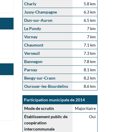
Charly
5.8 km
Jussy-Champagne
6.3 km
Dun-sur-Auron
6.5 km
Le Pondy
7 km
Vornay
7 km
Chaumont
7.1 km
Verneuil
7.3 km
Bannegon
7.8 km
Parnay
8.1 km
Bengy-sur-Craon
8.2 km
Ourouer-les-Bourdelins
8.6 km
Participation municipale de 2014
Mode de scrutin
Majoritaire
Établissement public de
Oui
coopération
intercommunale