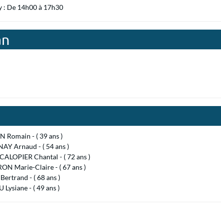
y : De 14h00 à 17h30
an
n
 Romain - ( 39 ans )
AY Arnaud - ( 54 ans )
CALOPIER Chantal - ( 72 ans )
N Marie-Claire - ( 67 ans )
ertrand - ( 68 ans )
Lysiane - ( 49 ans )