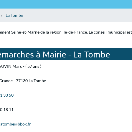
La Tombe
ement Seine-et-Marne de la région Île-de-France. Le conseil municipal es
émarches à Mairie - La Tombe
UVIN Marc - ( 57 ans )
 Grande - 77130 La Tombe
31 33 50
40 18 11
.latombe@bbox.fr