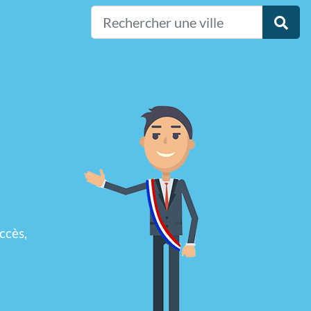
-
ccès,