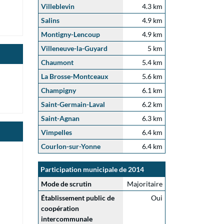
Villeblevin
4.3 km
Salins
4.9 km
Montigny-Lencoup
4.9 km
Villeneuve-la-Guyard
5 km
Chaumont
5.4 km
La Brosse-Montceaux
5.6 km
Champigny
6.1 km
Saint-Germain-Laval
6.2 km
Saint-Agnan
6.3 km
Vimpelles
6.4 km
Courlon-sur-Yonne
6.4 km
Participation municipale de 2014
Mode de scrutin
Majoritaire
Établissement public de
Oui
coopération
intercommunale