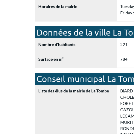
Horaires de la mairie
Tuesda
Friday
Données de la ville La 
Nombre d'habitants
221
Surface en m²
784
Conseil municipal La To
Liste des élus de la mairie de La Tombe
BIARD J
CHOLET 
FORET S
GAZOU P
LECAMU
MURITH 
RONDEA