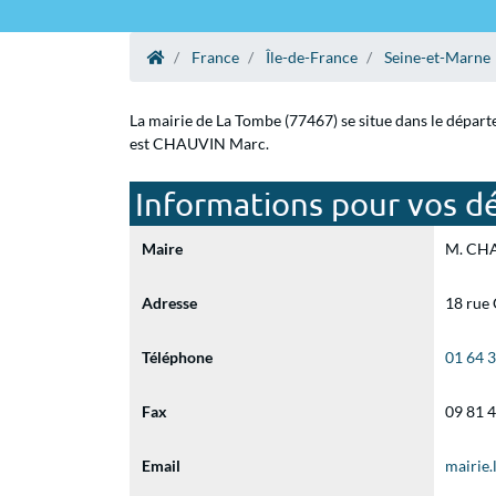
France
Île-de-France
Seine-et-Marne
La mairie de La Tombe (77467) se situe dans le départ
est CHAUVIN Marc.
Informations pour vos d
Maire
M. CHA
Adresse
18 rue
Téléphone
01 64 
Fax
09 81 
Email
mairie