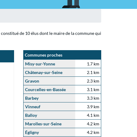
t constitué de 10 élus dont le maire de la commune qui
Communes proches
Misy-sur-Yonne
1.7 km
Châtenay-sur-Seine
2.1 km
Gravon
2.3 km
Courcelles-en-Bassée
3.1 km
Barbey
3.3 km
Vinneuf
3.9 km
Balloy
4.1 km
Marolles-sur-Seine
4.2 km
Égligny
4.2 km