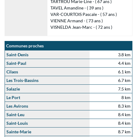
TARTROU Marie-Line - ( 67 ans )
TAVEL Amandine - ( 39 ans )
VAR-COURTOIS Pascale - ( 57 ans )
VIENNE Armand - ( 73 ans )
VISNELDA Jean-Marc - ( 72 ans )
Communes proches
Saint-Denis
3.8 km
Saint-Paul
4.4 km
Cilaos
6.1 km
Les Trois-Bassins
6.7 km
Salazie
7.5 km
Le Port
8 km
Les Avirons
8.3 km
Saint-Leu
8.4 km
Saint-Louis
8.4 km
Sainte-Marie
8.7 km