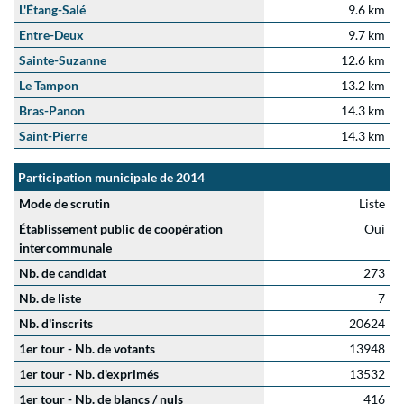
L'Étang-Salé
9.6 km
Entre-Deux
9.7 km
Sainte-Suzanne
12.6 km
Le Tampon
13.2 km
Bras-Panon
14.3 km
Saint-Pierre
14.3 km
Participation municipale de 2014
Mode de scrutin
Liste
Établissement public de coopération
Oui
intercommunale
Nb. de candidat
273
Nb. de liste
7
Nb. d'inscrits
20624
1er tour - Nb. de votants
13948
1er tour - Nb. d'exprimés
13532
1er tour - Nb. de blancs / nuls
416