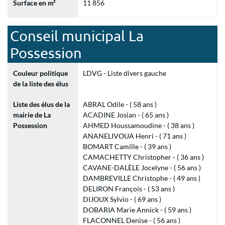
Surface en m²
11 856
Conseil municipal La
Possession
Couleur politique
LDVG - Liste divers gauche
de la liste des élus
Liste des élus de la
ABRAL Odile - ( 58 ans )
mairie de La
ACADINE Josian - ( 65 ans )
Possession
AHMED Houssamoudine - ( 38 ans )
ANANELIVOUA Henri - ( 71 ans )
BOMART Camille - ( 39 ans )
CAMACHETTY Christopher - ( 36 ans )
CAVANE-DALÈLE Jocelyne - ( 56 ans )
DAMBREVILLE Christophe - ( 49 ans )
DELIRON François - ( 53 ans )
DIJOUX Sylvio - ( 69 ans )
DOBARIA Marie Annick - ( 59 ans )
FLACONNEL Denise - ( 56 ans )