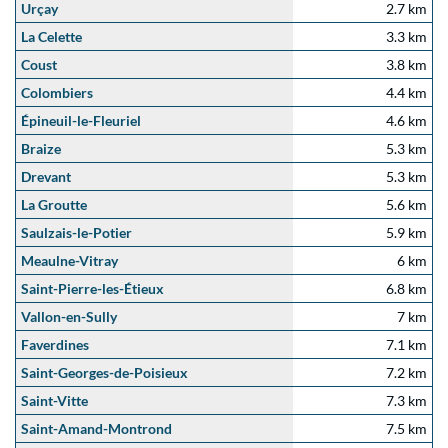
Urçay
2.7 km
La Celette
3.3 km
Coust
3.8 km
Colombiers
4.4 km
Épineuil-le-Fleuriel
4.6 km
Braize
5.3 km
Drevant
5.3 km
La Groutte
5.6 km
Saulzais-le-Potier
5.9 km
Meaulne-Vitray
6 km
Saint-Pierre-les-Étieux
6.8 km
Vallon-en-Sully
7 km
Faverdines
7.1 km
Saint-Georges-de-Poisieux
7.2 km
Saint-Vitte
7.3 km
Saint-Amand-Montrond
7.5 km