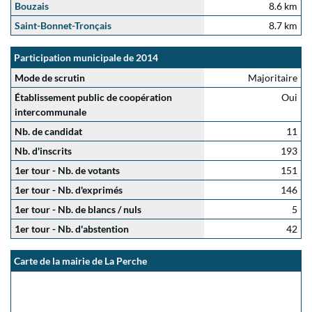
Bouzais
8.6 km
Saint-Bonnet-Tronçais
8.7 km
Participation municipale de 2014
Mode de scrutin
Majoritaire
Établissement public de coopération
Oui
intercommunale
Nb. de candidat
11
Nb. d'inscrits
193
1er tour - Nb. de votants
151
1er tour - Nb. d'exprimés
146
1er tour - Nb. de blancs / nuls
5
1er tour - Nb. d'abstention
42
Carte de la mairie de La Perche