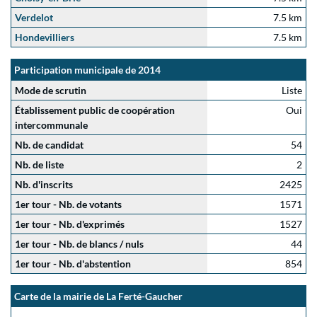
Verdelot
7.5 km
Hondevilliers
7.5 km
Participation municipale de 2014
Mode de scrutin
Liste
Établissement public de coopération
Oui
intercommunale
Nb. de candidat
54
Nb. de liste
2
Nb. d'inscrits
2425
1er tour - Nb. de votants
1571
1er tour - Nb. d'exprimés
1527
1er tour - Nb. de blancs / nuls
44
1er tour - Nb. d'abstention
854
Carte de la mairie de La Ferté-Gaucher