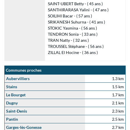
SAINT-UBERT Betty - ( 45 ans )
SANTHIRARASA Yalini - ( 47 ans )
SOILIHI Bacar - ( 57 ans )
SRIKANESH Suhurna - ( 41 ans )
STOKIC Yasmina - ( 56 ans )
TENDRON Sonia - ( 33 ans )
TRAN Natty - ( 32 ans )
TROUSSEL Stéphane - ( 56 ans )
ZILLAL El Hocine - ( 36 ans )
Communes proches
Aubervilliers
1.3 km
Stains
1.5 km
Le Bourget
1.7 km
Dugny
2.1 km
Saint-Denis
2.3 km
Pantin
2.5 km
Garges-lès-Gonesse
2.7 km