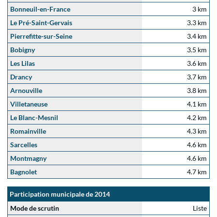
Bonneuil-en-France
3 km
Le Pré-Saint-Gervais
3.3 km
Pierrefitte-sur-Seine
3.4 km
Bobigny
3.5 km
Les Lilas
3.6 km
Drancy
3.7 km
Arnouville
3.8 km
Villetaneuse
4.1 km
Le Blanc-Mesnil
4.2 km
Romainville
4.3 km
Sarcelles
4.6 km
Montmagny
4.6 km
Bagnolet
4.7 km
Participation municipale de 2014
Mode de scrutin
Liste