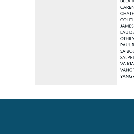
BELAIR 
CARENE 
CHATENA
GOLITIN
JAMES D
LAU Dav
OTHILY 
PAUL Ro
SAIBOU 
SALPETR
VA KIA 
VANG Yv
YANG Al