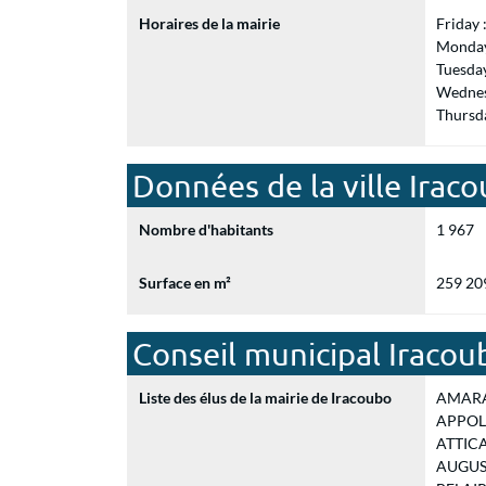
Horaires de la mairie
Friday
Monday
Tuesda
Wednes
Thursd
Données de la ville Irac
Nombre d'habitants
1 967
Surface en m²
259 20
Conseil municipal Iracou
Liste des élus de la mairie de Iracoubo
AMARAN
APPOLIN
ATTICA
AUGUSTI