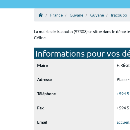
France
Guyane
Guyane
Iracoubo
La mairie de Iracoubo (97303) se situe dans le départ
Céline.
Informations pour vos dé
Maire
F. RÉGIS
Adresse
Place 
Téléphone
+594 5
Fax
+594 5
Email
accuei