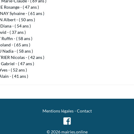
Marie-Claude - ( 69 ans )
Rosange - ( 47 ans )
Y Sylvaine - ( 61 ans )
 Albert - ( 50 ans )
iana - ( 54 ans )
id - ( 37 ans )
Ruffin - ( 58 ans )
land - ( 65 ans )
Nadia - ( 58 ans )
IER Nicolas - ( 42 ans )
Gabriel - ( 47 ans )
es - ( 52 ans )
ain - ( 41 ans )
Mentions légales
-
Contact
© 2026 mairies.online