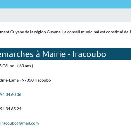
ement Guyane de la région Guyane. Le conseil municipal est constitué de 
marches à Mairie - Iracoubo
 Céline - ( 63 ans )
Edmé-Lama - 97350 Iracoubo
 94 34 60 06
 94 34 65 24
l.iracoubo@gmail.com