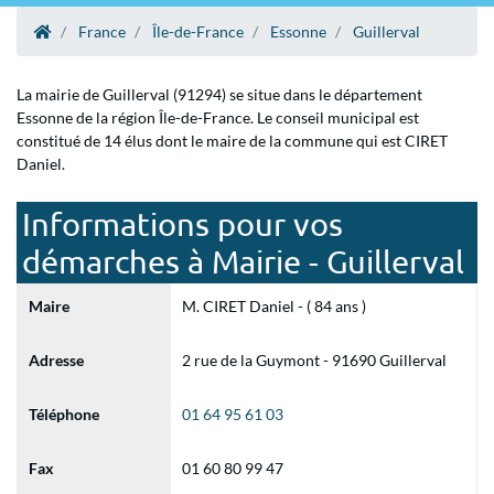
France
Île-de-France
Essonne
Guillerval
La mairie de Guillerval (91294) se situe dans le département
Essonne de la région Île-de-France. Le conseil municipal est
constitué de 14 élus dont le maire de la commune qui est CIRET
Daniel.
Informations pour vos
démarches à Mairie - Guillerval
Maire
M. CIRET Daniel - ( 84 ans )
Adresse
2 rue de la Guymont - 91690 Guillerval
Téléphone
01 64 95 61 03
Fax
01 60 80 99 47