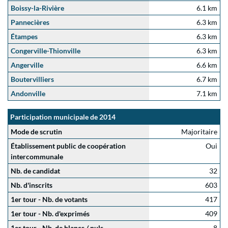
Boissy-la-Rivière
6.1 km
Pannecières
6.3 km
Étampes
6.3 km
Congerville-Thionville
6.3 km
Angerville
6.6 km
Boutervilliers
6.7 km
Andonville
7.1 km
Participation municipale de 2014
Mode de scrutin
Majoritaire
Établissement public de coopération
Oui
intercommunale
Nb. de candidat
32
Nb. d'inscrits
603
1er tour - Nb. de votants
417
1er tour - Nb. d'exprimés
409
1er tour - Nb. de blancs / nuls
8