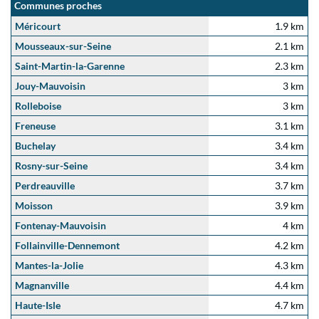
Communes proches
Méricourt
1.9 km
Mousseaux-sur-Seine
2.1 km
Saint-Martin-la-Garenne
2.3 km
Jouy-Mauvoisin
3 km
Rolleboise
3 km
Freneuse
3.1 km
Buchelay
3.4 km
Rosny-sur-Seine
3.4 km
Perdreauville
3.7 km
Moisson
3.9 km
Fontenay-Mauvoisin
4 km
Follainville-Dennemont
4.2 km
Mantes-la-Jolie
4.3 km
Magnanville
4.4 km
Haute-Isle
4.7 km