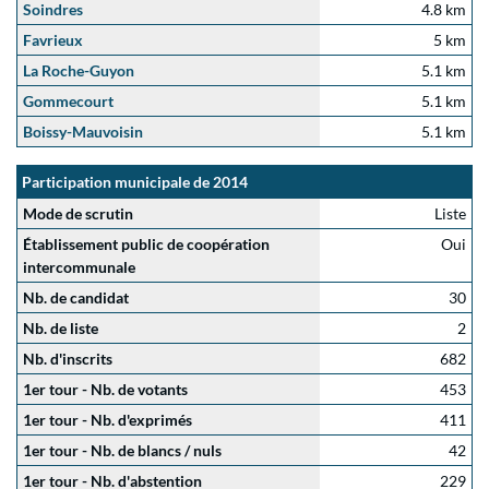
Soindres
4.8 km
Favrieux
5 km
La Roche-Guyon
5.1 km
Gommecourt
5.1 km
Boissy-Mauvoisin
5.1 km
Participation municipale de 2014
Mode de scrutin
Liste
Établissement public de coopération
Oui
intercommunale
Nb. de candidat
30
Nb. de liste
2
Nb. d'inscrits
682
1er tour - Nb. de votants
453
1er tour - Nb. d'exprimés
411
1er tour - Nb. de blancs / nuls
42
1er tour - Nb. d'abstention
229