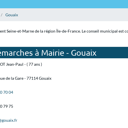
Gouaix
ent Seine-et-Marne de la région Île-de-France. Le conseil municipal est 
marches à Mairie - Gouaix
T Jean-Paul - ( 77 ans )
ue de la Gare - 77114 Gouaix
00 70 04
00 79 75
@gouaix.fr