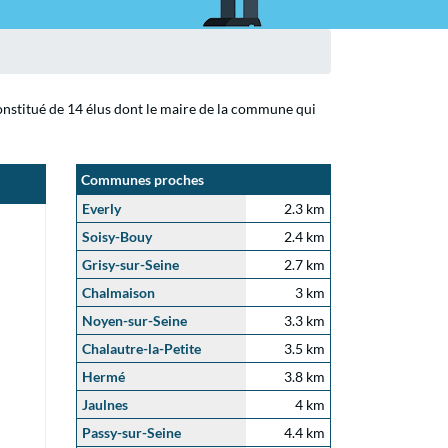
constitué de 14 élus dont le maire de la commune qui
Communes proches
Everly
2.3 km
Soisy-Bouy
2.4 km
Grisy-sur-Seine
2.7 km
Chalmaison
3 km
Noyen-sur-Seine
3.3 km
Chalautre-la-Petite
3.5 km
Hermé
3.8 km
Jaulnes
4 km
Passy-sur-Seine
4.4 km