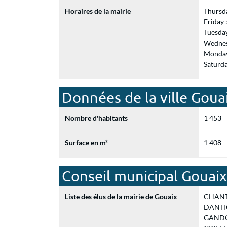
Horaires de la mairie
Thursd
Friday
Tuesda
Wednes
Monday
Saturd
Données de la ville Goua
Nombre d'habitants
1 453
Surface en m²
1 408
Conseil municipal Gouaix
Liste des élus de la mairie de Gouaix
CHANTR
DANTIG
GANDOI