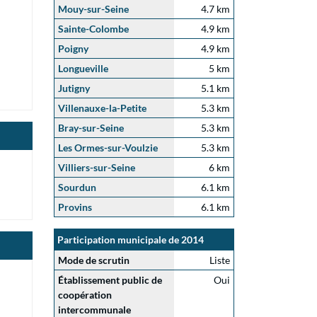
Mouy-sur-Seine
4.7 km
Sainte-Colombe
4.9 km
Poigny
4.9 km
Longueville
5 km
Jutigny
5.1 km
Villenauxe-la-Petite
5.3 km
Bray-sur-Seine
5.3 km
Les Ormes-sur-Voulzie
5.3 km
Villiers-sur-Seine
6 km
Sourdun
6.1 km
Provins
6.1 km
Participation municipale de 2014
Mode de scrutin
Liste
Établissement public de
Oui
coopération
intercommunale