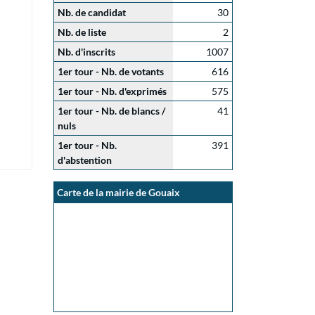
Nb. de candidat
30
Nb. de liste
2
Nb. d'inscrits
1007
1er tour - Nb. de votants
616
1er tour - Nb. d'exprimés
575
1er tour - Nb. de blancs /
41
nuls
1er tour - Nb.
391
d'abstention
Carte de la mairie de Gouaix