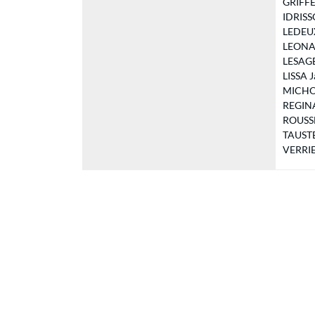
GRIFFE 
IDRISSO
LEDEUX 
LEONAR
LESAGE 
LISSA J
MICHOT 
REGINAR
ROUSSEL
TAUSTE 
VERRIER