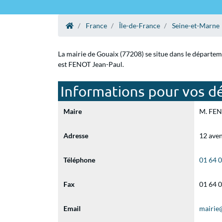
France
Île-de-France
Seine-et-Marne
La mairie de Gouaix (77208) se situe dans le départem
est FENOT Jean-Paul.
Informations pour vos dé
Maire
M. FENO
Adresse
12 aven
Téléphone
01 64 
Fax
01 64 
Email
mairie