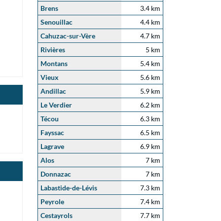
Brens
3.4 km
Senouillac
4.4 km
Cahuzac-sur-Vère
4.7 km
Rivières
5 km
Montans
5.4 km
Vieux
5.6 km
Andillac
5.9 km
Le Verdier
6.2 km
Técou
6.3 km
Fayssac
6.5 km
Lagrave
6.9 km
Alos
7 km
Donnazac
7 km
Labastide-de-Lévis
7.3 km
Peyrole
7.4 km
Cestayrols
7.7 km