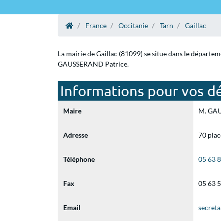
France
Occitanie
Tarn
Gaillac
La mairie de Gaillac (81099) se situe dans le départem
GAUSSERAND Patrice.
Informations pour vos dé
Maire
M. GAU
Adresse
70 plac
Téléphone
05 63 
Fax
05 63 
Email
secreta