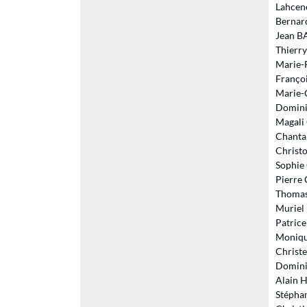
Lahcene
Bernard
Jean BA
Thierry
Marie-F
Françoi
Marie-
Domini
Magali 
Chantal
Christo
Sophie 
Pierre
Thomas
Muriel 
Patric
Monique
Christe
Dominiq
Alain H
Stéphan