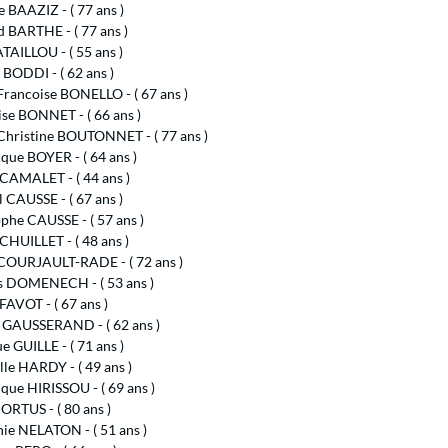
 BAAZIZ - ( 77 ans )
 BARTHE - ( 77 ans )
TAILLOU - ( 55 ans )
 BODDI - ( 62 ans )
rancoise BONELLO - ( 67 ans )
se BONNET - ( 66 ans )
Christine BOUTONNET - ( 77 ans )
que BOYER - ( 64 ans )
CAMALET - ( 44 ans )
 CAUSSE - ( 67 ans )
phe CAUSSE - ( 57 ans )
CHUILLET - ( 48 ans )
 COURJAULT-RADE - ( 72 ans )
 DOMENECH - ( 53 ans )
FAVOT - ( 67 ans )
e GAUSSERAND - ( 62 ans )
 GUILLE - ( 71 ans )
lle HARDY - ( 49 ans )
ue HIRISSOU - ( 69 ans )
ORTUS - ( 80 ans )
ie NELATON - ( 51 ans )