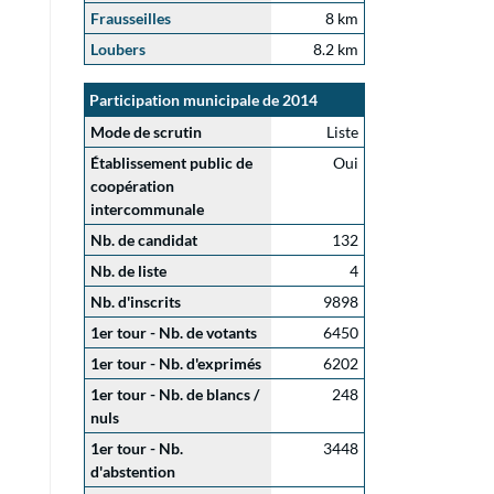
Frausseilles
8 km
Loubers
8.2 km
Participation municipale de 2014
Mode de scrutin
Liste
Établissement public de
Oui
coopération
intercommunale
Nb. de candidat
132
Nb. de liste
4
Nb. d'inscrits
9898
1er tour - Nb. de votants
6450
1er tour - Nb. d'exprimés
6202
1er tour - Nb. de blancs /
248
nuls
1er tour - Nb.
3448
d'abstention