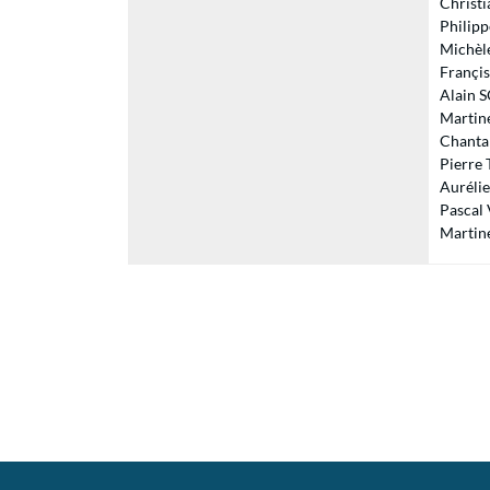
Christi
Philipp
Michèle
Françis
Alain S
Martin
Chantal
Pierre 
Aurélie
Pascal 
Martine