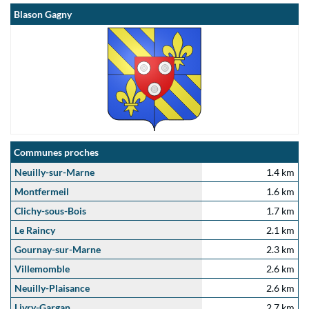
Blason Gagny
Communes proches
Neuilly-sur-Marne
1.4 km
Montfermeil
1.6 km
Clichy-sous-Bois
1.7 km
Le Raincy
2.1 km
Gournay-sur-Marne
2.3 km
Villemomble
2.6 km
Neuilly-Plaisance
2.6 km
Livry-Gargan
2.7 km