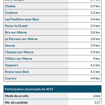
Chelles
2.9 km
Coubron
3.3 km
Les Pavillons-sous-Bois
3.4 km
Noisy-le-Grand
3.4 km
Bry-sur-Marne
3.6 km
Le Perreux-sur-Marne
3.8 km
Sevran
3.9 km
Champs-sur-Marne
3.9 km
Villiers-sur-Marne
4 km
Vaujours
4.1 km
Rosny-sous-Bois
4.1 km
Courtry
4.4 km
Participation municipale de 2014
Mode de scrutin
Liste
Nb. de candidat
117