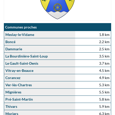
Communes proches
Meslay-le-Vidame
1.8 km
Boncé
2.2 km
Dammarie
2.5 km
La Bourdinière-Saint-Loup
3.5 km
Le Gault-Saint-Denis
3.7 km
Vitray-en-Beauce
4.5 km
Corancez
4.9 km
Ver-lès-Chartres
5.3 km
Mignières
5.5 km
Pré-Saint-Martin
5.8 km
Thivars
5.9 km
Moriers
6.3 km