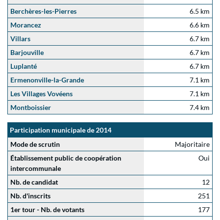
Berchères-les-Pierres
6.5 km
Morancez
6.6 km
Villars
6.7 km
Barjouville
6.7 km
Luplanté
6.7 km
Ermenonville-la-Grande
7.1 km
Les Villages Vovéens
7.1 km
Montboissier
7.4 km
Participation municipale de 2014
Mode de scrutin
Majoritaire
Établissement public de coopération
Oui
intercommunale
Nb. de candidat
12
Nb. d'inscrits
251
1er tour - Nb. de votants
177