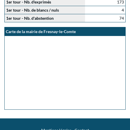
1er tour - Nb. d'exprimés
173
1er tour - Nb. de blancs / nuls
4
1er tour - Nb. d'abstention
74
Carte de la mairie de Fresnay-le-Comte