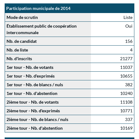
Participation municipale de 2014
Mode de scrutin
Liste
Établissement public de coopération
Oui
intercommunale
Nb. de candidat
156
Nb. de liste
4
Nb. d'inscrits
21277
1er tour - Nb. de votants
11037
1er tour - Nb. d'exprimés
10655
1er tour - Nb. de blancs / nuls
382
1er tour - Nb. d'abstention
10240
2ième tour - Nb. de votants
11108
2ième tour - Nb. d'exprimés
10771
2ième tour - Nb. de blancs / nuls
337
2ième tour - Nb. d'abstention
10169