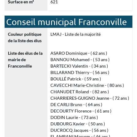
Surface en m²
621
Conseil municipal Franconville
Couleur politique
LMAJ - Liste de la majorité
de la liste des élus
Liste des élus de la
ASARO Dominique - ( 62 ans )
mairie de
BANNOU Mohamed - ( 53 ans )
Franconville
BARTECKI Valentin - ( 34 ans )
BILLARAND Thierry - ( 56 ans )
BOULLÉ Patrick - ( 59 ans )
CAVECCHI Marie-Christine - ( 80 ans )
CHANUDET Roland - ( 82 ans )
CHARRIERES-GUIGNO Jeanne - ( 72 ans )
DE CARLI Bruno - ( 64 ans )
DECOURTY Florence - ( 61 ans )
DODIN Laurie - ( 73 ans )
DUBOURG Xavier - ( 50 ans )
DUCROCQ Jacques - ( 56 ans )
EL AMRANI Maryem - ( 46 ans )