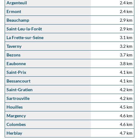
Argenteuil
2.4 km
Ermont
2.4 km
Beauchamp
2.9 km
Saint-Leu-la-Forêt
2.9 km
La Frette-sur-Seine
3.1 km
Taverny
3.2 km
Bezons
3.7 km
Eaubonne
3.8 km
Saint-Prix
4.1 km
Bessancourt
4.1 km
Saint-Gratien
4.2 km
Sartrouville
4.2 km
Houilles
4.5 km
Margency
4.6 km
Colombes
4.6 km
Herblay
4.7 km