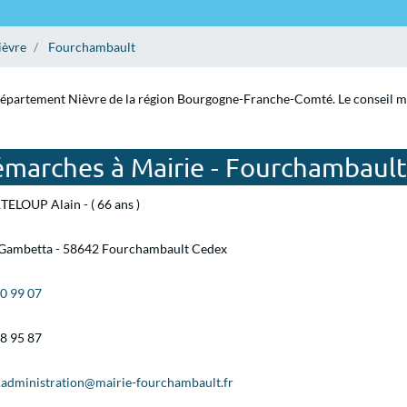
ièvre
Fourchambault
département Nièvre de la région Bourgogne-Franche-Comté. Le conseil muni
émarches à Mairie - Fourchambault
ELOUP Alain - ( 66 ans )
 Gambetta - 58642 Fourchambault Cedex
90 99 07
58 95 87
l.administration@mairie-fourchambault.fr