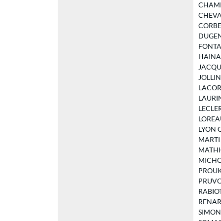
CHAMPO
CHEVALI
CORBEA
DUGENN
FONTAN 
HAINAUT
JACQUET
JOLLIN 
LACORNE
LAURIN 
LECLER
LOREAU 
LYON Ch
MARTI E
MATHIO
MICHOT 
PROUKH
PRUVOT 
RABIOT 
RENARD 
SIMONIN