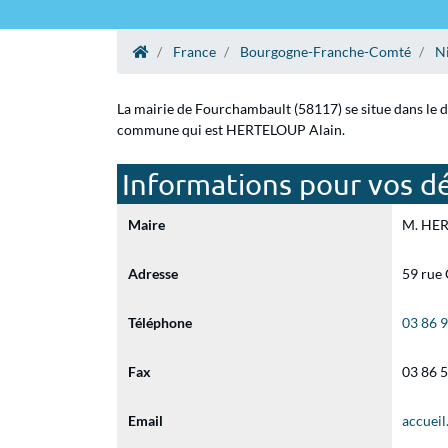
France
Bourgogne-Franche-Comté
N
La mairie de Fourchambault (58117) se situe dans le 
commune qui est HERTELOUP Alain.
Informations pour vos d
Maire
M. HERT
Adresse
59 rue
Téléphone
03 86 
Fax
03 86 
Email
accuei