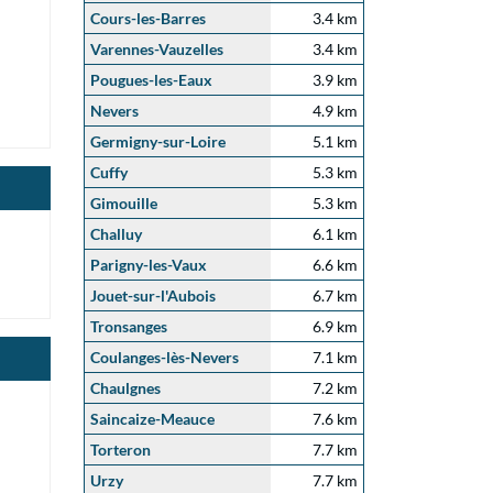
Cours-les-Barres
3.4 km
Varennes-Vauzelles
3.4 km
Pougues-les-Eaux
3.9 km
Nevers
4.9 km
Germigny-sur-Loire
5.1 km
Cuffy
5.3 km
Gimouille
5.3 km
Challuy
6.1 km
Parigny-les-Vaux
6.6 km
Jouet-sur-l'Aubois
6.7 km
Tronsanges
6.9 km
Coulanges-lès-Nevers
7.1 km
Chaulgnes
7.2 km
Saincaize-Meauce
7.6 km
Torteron
7.7 km
Urzy
7.7 km