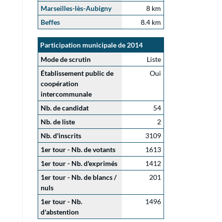
Marseilles-lès-Aubigny
8 km
Beffes
8.4 km
Participation municipale de 2014
Mode de scrutin
Liste
Établissement public de
Oui
coopération
intercommunale
Nb. de candidat
54
Nb. de liste
2
Nb. d'inscrits
3109
1er tour - Nb. de votants
1613
1er tour - Nb. d'exprimés
1412
1er tour - Nb. de blancs /
201
nuls
1er tour - Nb.
1496
d'abstention