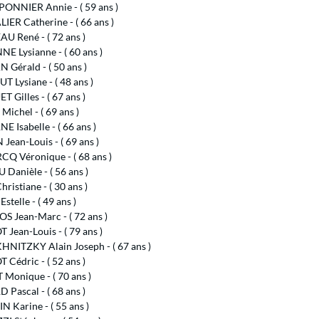
NNIER Annie - ( 59 ans )
ER Catherine - ( 66 ans )
U René - ( 72 ans )
E Lysianne - ( 60 ans )
Gérald - ( 50 ans )
 Lysiane - ( 48 ans )
 Gilles - ( 67 ans )
Michel - ( 69 ans )
 Isabelle - ( 66 ans )
Jean-Louis - ( 69 ans )
CQ Véronique - ( 68 ans )
Danièle - ( 56 ans )
ristiane - ( 30 ans )
stelle - ( 49 ans )
S Jean-Marc - ( 72 ans )
Jean-Louis - ( 79 ans )
NITZKY Alain Joseph - ( 67 ans )
Cédric - ( 52 ans )
Monique - ( 70 ans )
Pascal - ( 68 ans )
 Karine - ( 55 ans )