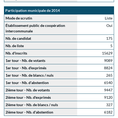
Participation municipale de 2014
Mode de scrutin
Liste
Établissement public de coopération
Oui
intercommunale
Nb. de candidat
175
Nb. de liste
5
Nb. d'inscrits
15629
1er tour - Nb. de votants
9089
1er tour - Nb. d'exprimés
8824
1er tour - Nb. de blancs / nuls
265
1er tour - Nb. d'abstention
6540
2ième tour - Nb. de votants
9447
2ième tour - Nb. d'exprimés
9120
2ième tour - Nb. de blancs / nuls
327
2ième tour - Nb. d'abstention
6182