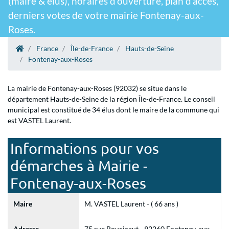
(maire & élus), horaires d'ouverture, plan d'accès,
derniers votes de votre mairie Fontenay-aux-
Roses.
France
Île-de-France
Hauts-de-Seine
Fontenay-aux-Roses
La mairie de Fontenay-aux-Roses (92032) se situe dans le
département Hauts-de-Seine de la région Île-de-France. Le conseil
municipal est constitué de 34 élus dont le maire de la commune qui
est VASTEL Laurent.
Informations pour vos
démarches à Mairie -
Fontenay-aux-Roses
Maire
M. VASTEL Laurent - ( 66 ans )
Adresse
75 rue Boucicaut - 92260 Fontenay-aux-