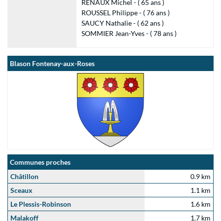
RENAUX Michel - ( 65 ans )
ROUSSEL Philippe - ( 76 ans )
SAUCY Nathalie - ( 62 ans )
SOMMIER Jean-Yves - ( 78 ans )
Blason Fontenay-aux-Roses
Communes proches
Châtillon
0.9 km
Sceaux
1.1 km
Le Plessis-Robinson
1.6 km
Malakoff
1.7 km