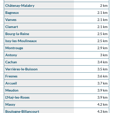
Châtenay-Malabry
2 km
Bagneux
2.1 km
Vanves
2.1 km
Clamart
2.1 km
Bourg-la-Reine
2.5 km
Issy-les-Moulineaux
2.5 km
Montrouge
2.9 km
Antony
3 km
Cachan
3.4 km
Verrières-le-Buisson
3.5 km
Fresnes
3.6 km
Arcueil
3.7 km
Meudon
3.9 km
L'Haÿ-les-Roses
3.9 km
Massy
4.2 km
Boulogne-Billancourt
4.3 km