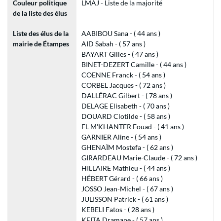
Couleur politique
LMAJ - Liste de la majorité
de la liste des élus
Liste des élus de la
AABIBOU Sana - ( 44 ans )
mairie de Étampes
AID Sabah - ( 57 ans )
BAYART Gilles - ( 47 ans )
BINET-DEZERT Camille - ( 44 ans )
COENNE Franck - ( 54 ans )
CORBEL Jacques - ( 72 ans )
DALLÉRAC Gilbert - ( 78 ans )
DELAGE Elisabeth - ( 70 ans )
DOUARD Clotilde - ( 58 ans )
EL M'KHANTER Fouad - ( 41 ans )
GARNIER Aline - ( 54 ans )
GHENAÏM Mostefa - ( 62 ans )
GIRARDEAU Marie-Claude - ( 72 ans )
HILLAIRE Mathieu - ( 44 ans )
HÉBERT Gérard - ( 66 ans )
JOSSO Jean-Michel - ( 67 ans )
JULISSON Patrick - ( 61 ans )
KEBELI Fatos - ( 28 ans )
KEITA Dramane - ( 57 ans )