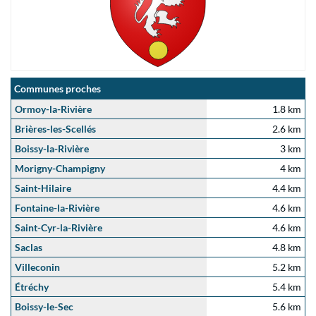
Communes proches
Ormoy-la-Rivière
1.8 km
Brières-les-Scellés
2.6 km
Boissy-la-Rivière
3 km
Morigny-Champigny
4 km
Saint-Hilaire
4.4 km
Fontaine-la-Rivière
4.6 km
Saint-Cyr-la-Rivière
4.6 km
Saclas
4.8 km
Villeconin
5.2 km
Étréchy
5.4 km
Boissy-le-Sec
5.6 km