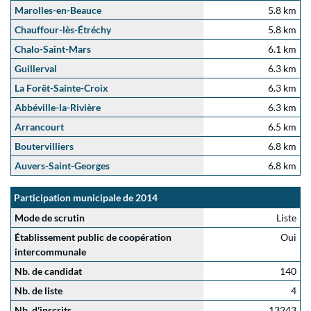
Marolles-en-Beauce
5.8 km
Chauffour-lès-Étréchy
5.8 km
Chalo-Saint-Mars
6.1 km
Guillerval
6.3 km
La Forêt-Sainte-Croix
6.3 km
Abbéville-la-Rivière
6.3 km
Arrancourt
6.5 km
Boutervilliers
6.8 km
Auvers-Saint-Georges
6.8 km
Participation municipale de 2014
Mode de scrutin
Liste
Établissement public de coopération
Oui
intercommunale
Nb. de candidat
140
Nb. de liste
4
Nb. d'inscrits
13243