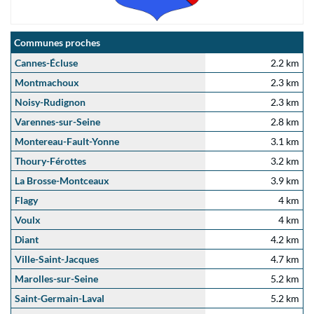
Communes proches
Cannes-Écluse
2.2 km
Montmachoux
2.3 km
Noisy-Rudignon
2.3 km
Varennes-sur-Seine
2.8 km
Montereau-Fault-Yonne
3.1 km
Thoury-Férottes
3.2 km
La Brosse-Montceaux
3.9 km
Flagy
4 km
Voulx
4 km
Diant
4.2 km
Ville-Saint-Jacques
4.7 km
Marolles-sur-Seine
5.2 km
Saint-Germain-Laval
5.2 km