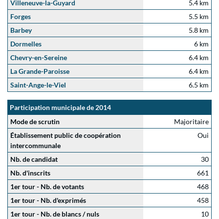
Villeneuve-la-Guyard
5.4 km
Forges
5.5 km
Barbey
5.8 km
Dormelles
6 km
Chevry-en-Sereine
6.4 km
La Grande-Paroisse
6.4 km
Saint-Ange-le-Viel
6.5 km
Participation municipale de 2014
Mode de scrutin
Majoritaire
Établissement public de coopération
Oui
intercommunale
Nb. de candidat
30
Nb. d'inscrits
661
1er tour - Nb. de votants
468
1er tour - Nb. d'exprimés
458
1er tour - Nb. de blancs / nuls
10