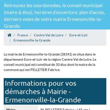
Retrouvez les coordonnées, le conseil municipal
(maire & élus), horaires d'ouverture, plan d'accès,
derniers votes de votre mairie Ermenonville-la-
Grande.
France
Centre-Val de Loire
Eure-et-Loir
Ermenonville-la-Grande
La mairie de Ermenonville-la-Grande (28141) se situe dans le
département Eure-et-Loir de la région Centre-Val de Loire. Le
conseil municipal est constitué de 10 élus dont le maire de la
commune qui est PELLETIER Fabrice.
Informations pour vos
démarches à Mairie -
Ermenonville-la-Grande
Maire
M. PELLETIER Fabrice - ( 65 ans )