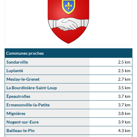
Communes proches
Sandarville
2.5 km
Luplanté
2.5 km
Meslay-le-Grenet
2.7 km
La Bourdinière-Saint-Loup
3.5 km
Épeautrolles
3.7 km
Ermenonville-la-Petite
3.7 km
Mignières
3.8 km
Nogent-sur-Eure
3.9 km
Bailleau-le-Pin
4.3 km