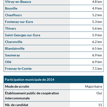
Vitray-en-Beauce
4.8 km
Bouville
4.9 km
Chauffours
5.2 km
Fontenay-sur-Eure
5.3 km
Thivars
5.6 km
Saint-Georges-sur-Eure
5.9 km
Charonville
6.2 km
Blandainville
6.5 km
Saumeray
6.9 km
Ollé
6.9 km
Fresnay-le-Comte
7.1 km
Participation municipale de 2014
Mode de scrutin
Majoritaire
Établissement public de coopération
Oui
intercommunale
Nb. de candidat
11