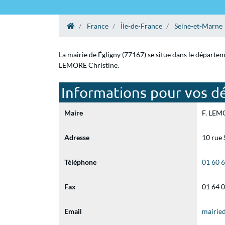
France
Île-de-France
Seine-et-Marne
La mairie de Égligny (77167) se situe dans le départem
LEMORE Christine.
Informations pour vos dé
Maire
F. LEMO
Adresse
10 rue 
Téléphone
01 60 
Fax
01 64 
Email
mairie