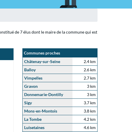
onstitué de 7 élus dont le maire de la commune qui est
Communes proches
Châtenay-sur-Seine
2.4 km
Balloy
2.6 km
Vimpelles
2.7 km
Gravon
3 km
Donnemarie-Dontilly
3 km
Sigy
3.7 km
Mons-en-Montois
3.8 km
La Tombe
4.2 km
Luisetaines
4.6 km