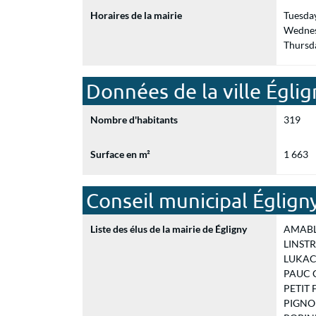
Horaires de la mairie
Tuesda
Wednes
Thursd
Données de la ville Églig
Nombre d'habitants
319
Surface en m²
1 663
Conseil municipal Églign
Liste des élus de la mairie de Égligny
AMABLE 
LINSTR
LUKACIK
PAUC Ce
PETIT F
PIGNOUX