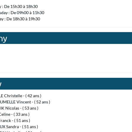
y : De 15h30 à 18h30
day : De 09h00 à 11h30
ay : De 18h30 à 19h30
ny
y
Christelle - ( 42 ans )
UMELLE Vincent - ( 52 ans )
 Nicolas - ( 53 ans )
line - ( 33 ans )
ranck - ( 51 ans )
 Sandra - ( 51 ans )