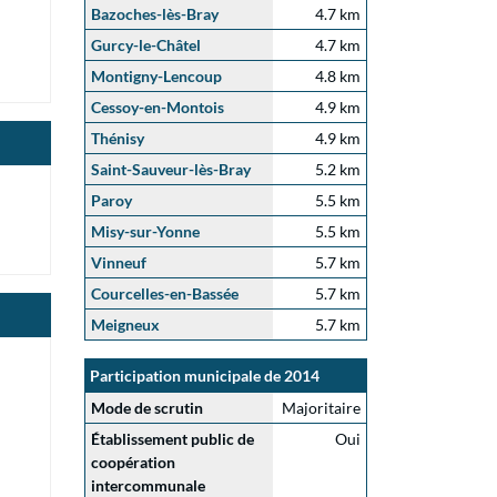
Bazoches-lès-Bray
4.7 km
Gurcy-le-Châtel
4.7 km
Montigny-Lencoup
4.8 km
Cessoy-en-Montois
4.9 km
Thénisy
4.9 km
Saint-Sauveur-lès-Bray
5.2 km
Paroy
5.5 km
Misy-sur-Yonne
5.5 km
Vinneuf
5.7 km
Courcelles-en-Bassée
5.7 km
Meigneux
5.7 km
Participation municipale de 2014
Mode de scrutin
Majoritaire
Établissement public de
Oui
coopération
intercommunale