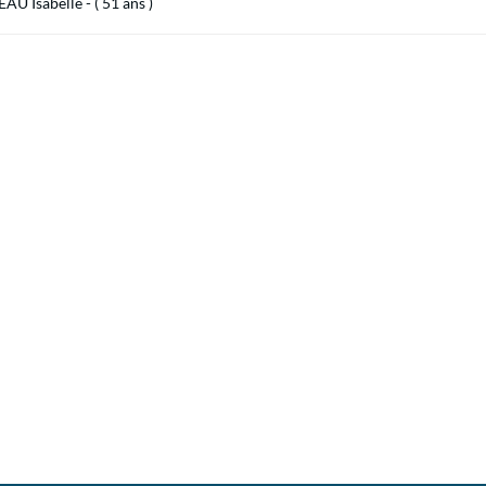
U Isabelle - ( 51 ans )