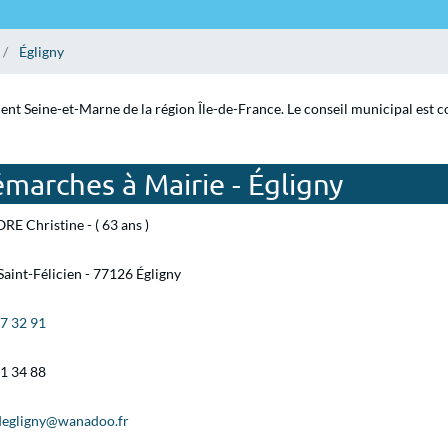
Égligny
ent Seine-et-Marne de la région Île-de-France. Le conseil municipal est c
marches à Mairie - Égligny
RE Christine - ( 63 ans )
Saint-Félicien - 77126 Égligny
67 32 91
01 34 88
degligny@wanadoo.fr