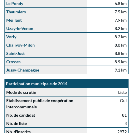
Le Pondy
6.8 km
Thaumiers
7.5 km
Meillant
7.9 km
Uzay-le-Venon
8.2 km
Vorly
8.2 km
Chalivoy-Milon
8.8 km
Saint-Just
8.8 km
Crosses
8.9 km
Jussy-Champagne
9.1 km
Participation municipale de 2014
Mode de scrutin
Liste
Établissement public de coopération
Oui
intercommunale
Nb. de candidat
81
Nb. de liste
3
Nb. d'inscrits
2972