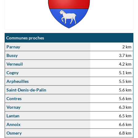
Communes proches
Parnay
2 km
Bussy
3.7 km
Verneuil
4.2 km
Cogny
5.1 km
Arpheuilles
5.5 km
Saint-Denis-de-Palin
5.6 km
Contres
5.6 km
Vornay
6.3 km
Lantan
6.5 km
Annoix
6.6 km
Osmery
6.8 km