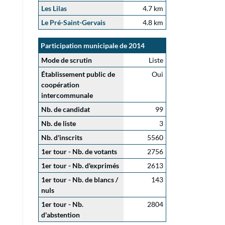
Les Lilas
4.7 km
Le Pré-Saint-Gervais
4.8 km
Participation municipale de 2014
Mode de scrutin
Liste
Établissement public de
Oui
coopération
intercommunale
Nb. de candidat
99
Nb. de liste
3
Nb. d'inscrits
5560
1er tour - Nb. de votants
2756
1er tour - Nb. d'exprimés
2613
1er tour - Nb. de blancs /
143
nuls
1er tour - Nb.
2804
d'abstention