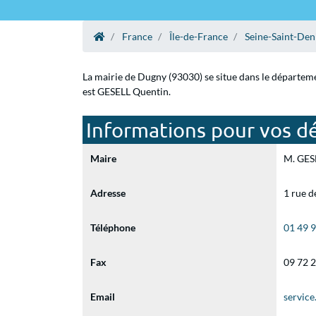
France
Île-de-France
Seine-Saint-Den
La mairie de Dugny (93030) se situe dans le départeme
est GESELL Quentin.
Informations pour vos d
Maire
M. GESE
Adresse
1 rue d
Téléphone
01 49 
Fax
09 72 
Email
servic