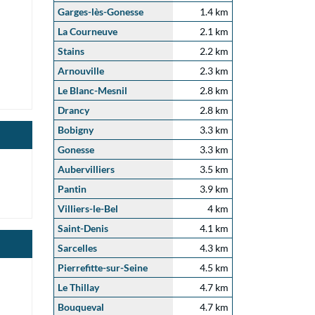
Garges-lès-Gonesse
1.4 km
La Courneuve
2.1 km
Stains
2.2 km
Arnouville
2.3 km
Le Blanc-Mesnil
2.8 km
Drancy
2.8 km
Bobigny
3.3 km
Gonesse
3.3 km
Aubervilliers
3.5 km
Pantin
3.9 km
Villiers-le-Bel
4 km
Saint-Denis
4.1 km
Sarcelles
4.3 km
Pierrefitte-sur-Seine
4.5 km
Le Thillay
4.7 km
Bouqueval
4.7 km