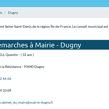
is
Dugny
nt Seine-Saint-Denis de la région Île-de-France. Le conseil municipal est
émarches à Mairie - Dugny
LL Quentin - ( 32 ans )
e la Résistance - 93440 Dugny
92 66 66
29 33 09
e.cabinet_du_maire@mairie-dugny.fr