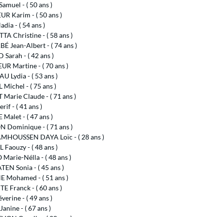
amuel - ( 50 ans )
R Karim - ( 50 ans )
dia - ( 54 ans )
A Christine - ( 58 ans )
 Jean-Albert - ( 74 ans )
Sarah - ( 42 ans )
R Martine - ( 70 ans )
 Lydia - ( 53 ans )
Michel - ( 75 ans )
Marie Claude - ( 71 ans )
rif - ( 41 ans )
alet - ( 47 ans )
 Dominique - ( 71 ans )
HOUSSEN DAYA Loïc - ( 28 ans )
 Faouzy - ( 48 ans )
Marie-Nélla - ( 48 ans )
EN Sonia - ( 45 ans )
E Mohamed - ( 51 ans )
 Franck - ( 60 ans )
verine - ( 49 ans )
anine - ( 67 ans )