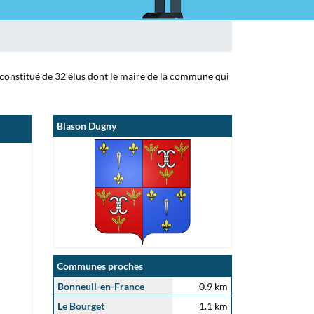
 constitué de 32 élus dont le maire de la commune qui
Blason Dugny
Communes proches
Bonneuil-en-France
0.9 km
Le Bourget
1.1 km