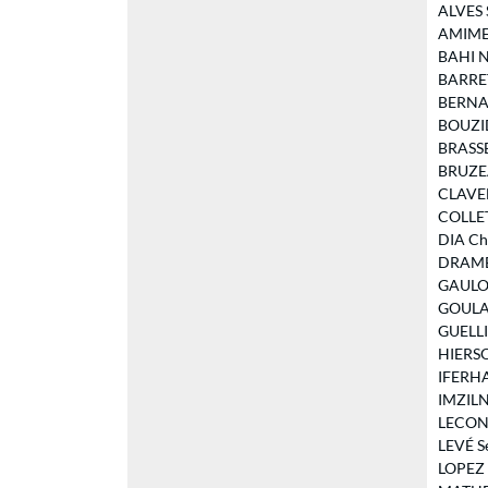
ALVES S
AMIMEU
BAHI Na
BARRETT
BERNABÉ
BOUZID 
BRASSEU
BRUZEAU
CLAVEL 
COLLET 
DIA Che
DRAME M
GAULON
GOULAM
GUELLIL
HIERSO 
IFERHAT
IMZILN
LECONTE
LEVÉ Sé
LOPEZ J