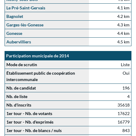
Le Pré-Saint-Gervais
4.1 km
Bagnolet
4.2 km
Garges-lès-Gonesse
4.3 km
Gonesse
4.4 km
Aubervilliers
4.5 km
Participation municipale de 2014
Mode de scrutin
Liste
Établissement public de coopération
Oui
intercommunale
Nb. de candidat
196
Nb. de liste
4
Nb. d'inscrits
35618
1er tour - Nb. de votants
17622
1er tour - Nb. d'exprimés
16779
1er tour - Nb. de blancs / nuls
843