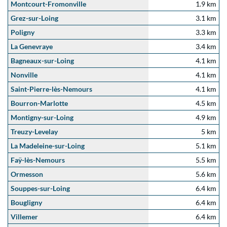
Montcourt-Fromonville
1.9 km
Grez-sur-Loing
3.1 km
Poligny
3.3 km
La Genevraye
3.4 km
Bagneaux-sur-Loing
4.1 km
Nonville
4.1 km
Saint-Pierre-lès-Nemours
4.1 km
Bourron-Marlotte
4.5 km
Montigny-sur-Loing
4.9 km
Treuzy-Levelay
5 km
La Madeleine-sur-Loing
5.1 km
Faÿ-lès-Nemours
5.5 km
Ormesson
5.6 km
Souppes-sur-Loing
6.4 km
Bougligny
6.4 km
Villemer
6.4 km