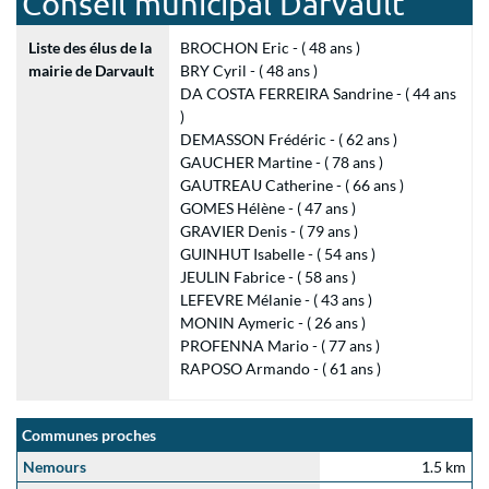
Conseil municipal Darvault
Liste des élus de la
BROCHON Eric - ( 48 ans )
mairie de Darvault
BRY Cyril - ( 48 ans )
DA COSTA FERREIRA Sandrine - ( 44 ans
)
DEMASSON Frédéric - ( 62 ans )
GAUCHER Martine - ( 78 ans )
GAUTREAU Catherine - ( 66 ans )
GOMES Hélène - ( 47 ans )
GRAVIER Denis - ( 79 ans )
GUINHUT Isabelle - ( 54 ans )
JEULIN Fabrice - ( 58 ans )
LEFEVRE Mélanie - ( 43 ans )
MONIN Aymeric - ( 26 ans )
PROFENNA Mario - ( 77 ans )
RAPOSO Armando - ( 61 ans )
Communes proches
Nemours
1.5 km