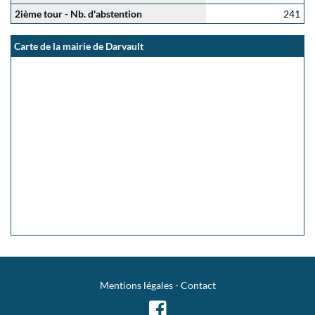
2ième tour - Nb. d'abstention
241
Carte de la mairie de Darvault
Mentions légales
-
Contact