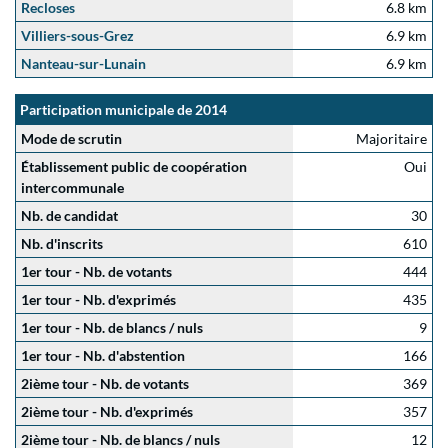
Recloses
6.8 km
Villiers-sous-Grez
6.9 km
Nanteau-sur-Lunain
6.9 km
Participation municipale de 2014
Mode de scrutin
Majoritaire
Établissement public de coopération
Oui
intercommunale
Nb. de candidat
30
Nb. d'inscrits
610
1er tour - Nb. de votants
444
1er tour - Nb. d'exprimés
435
1er tour - Nb. de blancs / nuls
9
1er tour - Nb. d'abstention
166
2ième tour - Nb. de votants
369
2ième tour - Nb. d'exprimés
357
2ième tour - Nb. de blancs / nuls
12