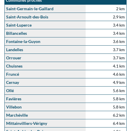
Communes proches
Saint-Germain-le-Gaillard
2 km
Saint-Arnoult-des-Bois
2.9 km
Saint-Luperce
3.4 km
Billancelles
3.4 km
Fontaine-la-Guyon
3.6 km
Landelles
3.7 km
Orrouer
3.7 km
Chuisnes
4.1 km
Fruncé
4.6 km
Cernay
4.9 km
Ollé
5.6 km
Favières
5.8 km
Villebon
5.8 km
Marchéville
6.2 km
Mittainvilliers-Vérigny
6.4 km