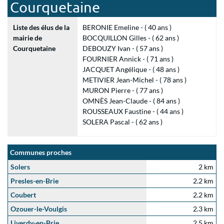
Courquetaine
Liste des élus de la
BERONIE Emeline - ( 40 ans )
mairie de
BOCQUILLON Gilles - ( 62 ans )
Courquetaine
DEBOUZY Ivan - ( 57 ans )
FOURNIER Annick - ( 71 ans )
JACQUET Angélique - ( 48 ans )
METIVIER Jean-Michel - ( 78 ans )
MURON Pierre - ( 77 ans )
OMNÈS Jean-Claude - ( 84 ans )
ROUSSEAUX Faustine - ( 44 ans )
SOLERA Pascal - ( 62 ans )
Communes proches
Solers
2 km
Presles-en-Brie
2.2 km
Coubert
2.2 km
Ozouer-le-Voulgis
2.3 km
Liverdy-en-Brie
2.5 km