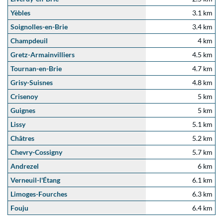
Yèbles
3.1 km
Soignolles-en-Brie
3.4 km
Champdeuil
4 km
Gretz-Armainvilliers
4.5 km
Tournan-en-Brie
4.7 km
Grisy-Suisnes
4.8 km
Crisenoy
5 km
Guignes
5 km
Lissy
5.1 km
Châtres
5.2 km
Chevry-Cossigny
5.7 km
Andrezel
6 km
Verneuil-l'Étang
6.1 km
Limoges-Fourches
6.3 km
Fouju
6.4 km