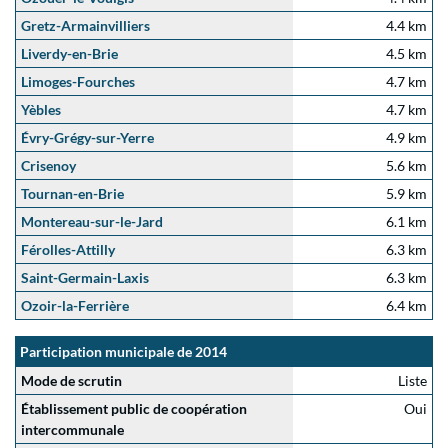
Gretz-Armainvilliers
4.4 km
Liverdy-en-Brie
4.5 km
Limoges-Fourches
4.7 km
Yèbles
4.7 km
Évry-Grégy-sur-Yerre
4.9 km
Crisenoy
5.6 km
Tournan-en-Brie
5.9 km
Montereau-sur-le-Jard
6.1 km
Férolles-Attilly
6.3 km
Saint-Germain-Laxis
6.3 km
Ozoir-la-Ferrière
6.4 km
Participation municipale de 2014
Mode de scrutin
Liste
Établissement public de coopération
Oui
intercommunale