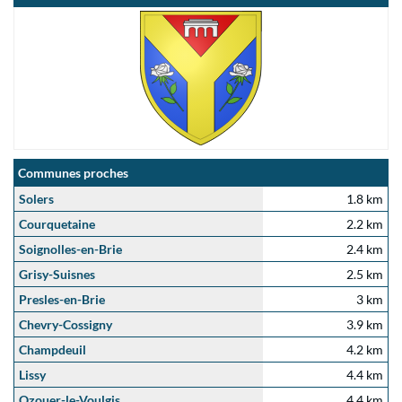
Communes proches
Solers
1.8 km
Courquetaine
2.2 km
Soignolles-en-Brie
2.4 km
Grisy-Suisnes
2.5 km
Presles-en-Brie
3 km
Chevry-Cossigny
3.9 km
Champdeuil
4.2 km
Lissy
4.4 km
Ozouer-le-Voulgis
4.4 km