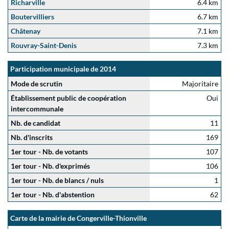
Richarville
6.4 km
Boutervilliers
6.7 km
Châtenay
7.1 km
Rouvray-Saint-Denis
7.3 km
Participation municipale de 2014
Mode de scrutin
Majoritaire
Établissement public de coopération
Oui
intercommunale
Nb. de candidat
11
Nb. d'inscrits
169
1er tour - Nb. de votants
107
1er tour - Nb. d'exprimés
106
1er tour - Nb. de blancs / nuls
1
1er tour - Nb. d'abstention
62
Carte de la mairie de Congerville-Thionville