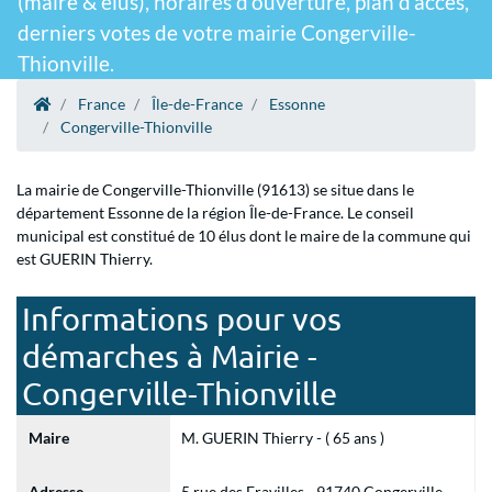
(maire & élus), horaires d'ouverture, plan d'accès,
derniers votes de votre mairie Congerville-
Thionville.
France
Île-de-France
Essonne
Congerville-Thionville
La mairie de Congerville-Thionville (91613) se situe dans le
département Essonne de la région Île-de-France. Le conseil
municipal est constitué de 10 élus dont le maire de la commune qui
est GUERIN Thierry.
Informations pour vos
démarches à Mairie -
Congerville-Thionville
Maire
M. GUERIN Thierry - ( 65 ans )
Adresse
5 rue des Fravilles - 91740 Congerville-