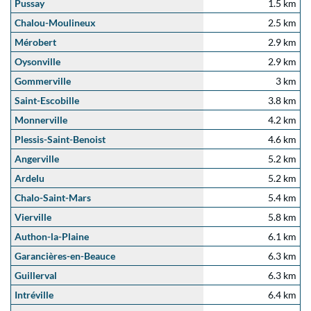
Pussay
1.5 km
Chalou-Moulineux
2.5 km
Mérobert
2.9 km
Oysonville
2.9 km
Gommerville
3 km
Saint-Escobille
3.8 km
Monnerville
4.2 km
Plessis-Saint-Benoist
4.6 km
Angerville
5.2 km
Ardelu
5.2 km
Chalo-Saint-Mars
5.4 km
Vierville
5.8 km
Authon-la-Plaine
6.1 km
Garancières-en-Beauce
6.3 km
Guillerval
6.3 km
Intréville
6.4 km