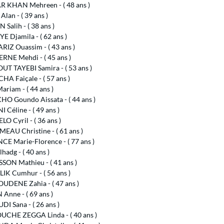
 KHAN Mehreen - ( 48 ans )
lan - ( 39 ans )
Salih - ( 38 ans )
 Djamila - ( 62 ans )
RIZ Ouassim - ( 43 ans )
RNE Mehdi - ( 45 ans )
T TAYEBI Samira - ( 53 ans )
A Faiçale - ( 57 ans )
ariam - ( 44 ans )
HO Goundo Aissata - ( 44 ans )
I Céline - ( 49 ans )
O Cyril - ( 36 ans )
EAU Christine - ( 61 ans )
CE Marie-Florence - ( 77 ans )
hadg - ( 40 ans )
SON Mathieu - ( 41 ans )
IK Cumhur - ( 56 ans )
UDENE Zahia - ( 47 ans )
Anne - ( 69 ans )
I Sana - ( 26 ans )
CHE ZEGGA Linda - ( 40 ans )