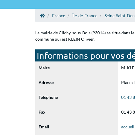
France
Île-de-France
Seine-Saint-Den
La mairie de Clichy-sous-Bois (93014) se situe dans le
commune qui est KLEIN Olivier.
Informations pour vos dé
Maire
M. KLEI
Adresse
Place 
Téléphone
01 43 
Fax
01 43 
Email
accueil