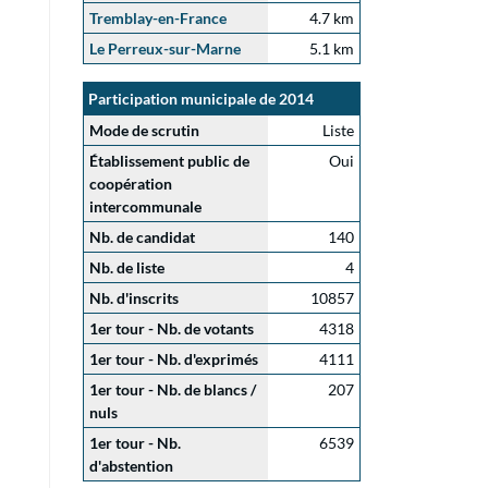
Tremblay-en-France
4.7 km
Le Perreux-sur-Marne
5.1 km
Participation municipale de 2014
Mode de scrutin
Liste
Établissement public de
Oui
coopération
intercommunale
Nb. de candidat
140
Nb. de liste
4
Nb. d'inscrits
10857
1er tour - Nb. de votants
4318
1er tour - Nb. d'exprimés
4111
1er tour - Nb. de blancs /
207
nuls
1er tour - Nb.
6539
d'abstention