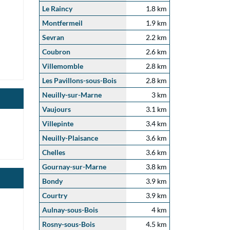
Le Raincy
1.8 km
Montfermeil
1.9 km
Sevran
2.2 km
Coubron
2.6 km
Villemomble
2.8 km
Les Pavillons-sous-Bois
2.8 km
Neuilly-sur-Marne
3 km
Vaujours
3.1 km
Villepinte
3.4 km
Neuilly-Plaisance
3.6 km
Chelles
3.6 km
Gournay-sur-Marne
3.8 km
Bondy
3.9 km
Courtry
3.9 km
Aulnay-sous-Bois
4 km
Rosny-sous-Bois
4.5 km