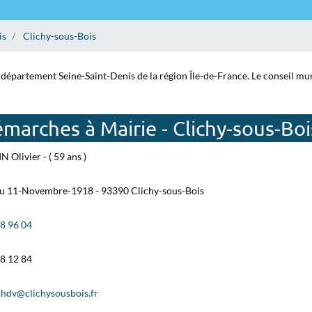
is
Clichy-sous-Bois
 département Seine-Saint-Denis de la région Île-de-France. Le conseil muni
marches à Mairie - Clichy-sous-Boi
N Olivier - ( 59 ans )
du 11-Novembre-1918 - 93390 Clichy-sous-Bois
88 96 04
88 12 84
.hdv@clichysousbois.fr