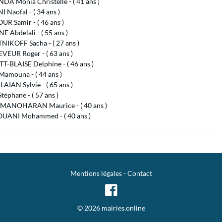
A Monia Christelle - ( 41 ans )
Naofal - ( 34 ans )
R Samir - ( 46 ans )
 Abdelali - ( 55 ans )
IKOFF Sacha - ( 27 ans )
VEUR Roger - ( 63 ans )
T-BLAISE Delphine - ( 46 ans )
Mamouna - ( 44 ans )
IAN Sylvie - ( 65 ans )
téphane - ( 57 ans )
ANOHARAN Maurice - ( 40 ans )
ANI Mohammed - ( 40 ans )
Mentions légales
-
Contact
© 2026 mairies.online