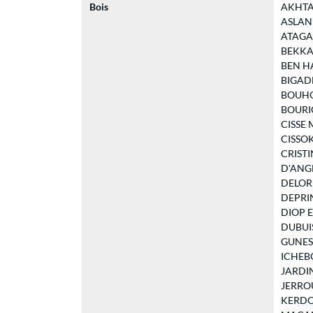
Bois
AKHTAR
ASLAN A
ATAGAN 
BEKKAYE
BEN HA
BIGADE
BOUHOU
BOURICH
CISSE M
CISSOK
CRISTIN
D'ANGEL
DELORM
DEPRIN
DIOP El
DUBUIS
GUNESL
ICHEBO
JARDIN 
JERROUD
KERDOU