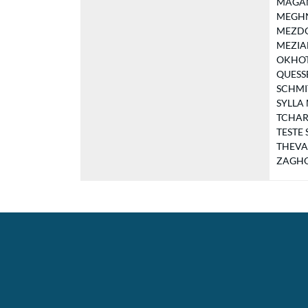
MAGAND
MEGHNI 
MEZDOU
MEZIANE
OKHOTN
QUESSE
SCHMIT
SYLLA 
TCHARLA
TESTE S
THEVAM
ZAGHOU