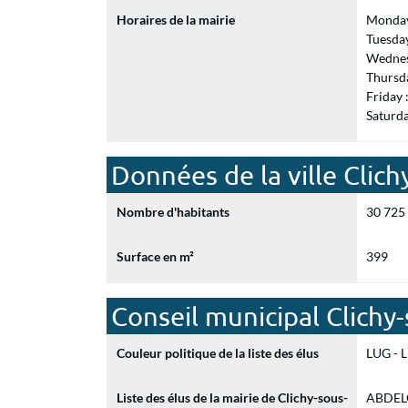
Horaires de la mairie
Monday
Tuesda
Wednes
Thursd
Friday
Saturd
Données de la ville Clich
Nombre d'habitants
30 725
Surface en m²
399
Conseil municipal Clichy
Couleur politique de la liste des élus
LUG - L
Liste des élus de la mairie de Clichy-sous-
ABDELO