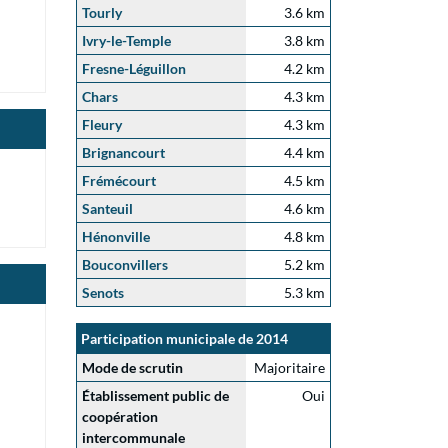
Tourly
3.6 km
Ivry-le-Temple
3.8 km
Fresne-Léguillon
4.2 km
Chars
4.3 km
Fleury
4.3 km
Brignancourt
4.4 km
Frémécourt
4.5 km
Santeuil
4.6 km
Hénonville
4.8 km
Bouconvillers
5.2 km
Senots
5.3 km
Participation municipale de 2014
Mode de scrutin
Majoritaire
Établissement public de
Oui
coopération
intercommunale