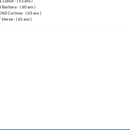
David - ( 53 ans )
arbara - ( 60 ans )
S Corinne - ( 63 ans )
Hervé - ( 65 ans )