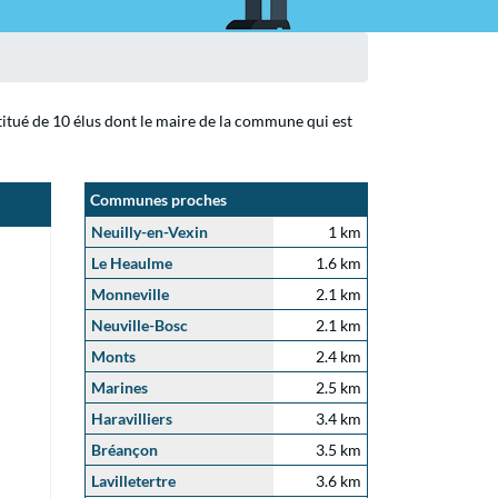
itué de 10 élus dont le maire de la commune qui est
Communes proches
Neuilly-en-Vexin
1 km
Le Heaulme
1.6 km
Monneville
2.1 km
Neuville-Bosc
2.1 km
Monts
2.4 km
Marines
2.5 km
Haravilliers
3.4 km
Bréançon
3.5 km
Lavilletertre
3.6 km