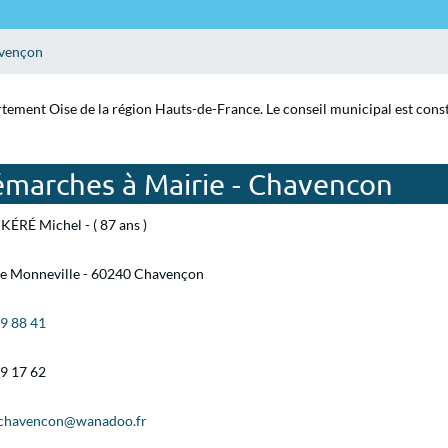
vençon
tement Oise de la région Hauts-de-France. Le conseil municipal est const
émarches à Mairie - Chavencon
ÉRÉ Michel - ( 87 ans )
 de Monneville - 60240 Chavençon
49 88 41
49 17 62
.chavencon@wanadoo.fr