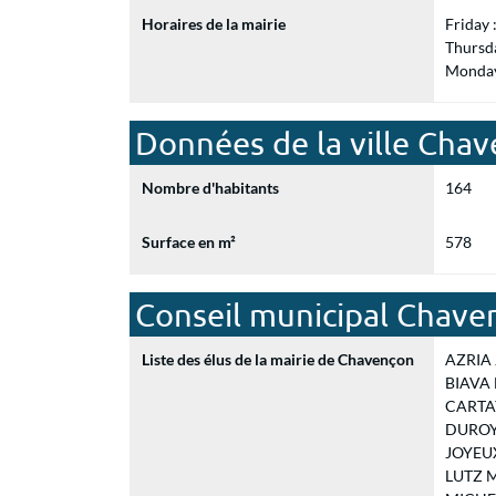
Horaires de la mairie
Friday
Thursd
Monday
Données de la ville Cha
Nombre d'habitants
164
Surface en m²
578
Conseil municipal Chave
Liste des élus de la mairie de Chavençon
AZRIA J
BIAVA D
CARTAY
DUROYA
JOYEUX 
LUTZ Mi