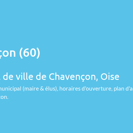
çon (60)
l de ville de Chavençon, Oise
unicipal (maire & élus), horaires d'ouverture, plan d'a
çon.