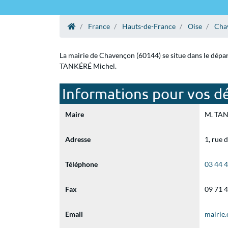
France
Hauts-de-France
Oise
Cha
La mairie de Chavençon (60144) se situe dans le dépar
TANKÉRÉ Michel.
Informations pour vos d
Maire
M. TANK
Adresse
1, rue
Téléphone
03 44 
Fax
09 71 
Email
mairie