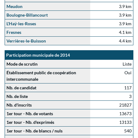
Meudon
3.9 km
Boulogne-Billancourt
3.9 km
L'Haÿ-les-Roses
3.9 km
Fresnes
4.1 km
Verrières-le-Buisson
4.4 km
Participation municipale de 2014
Mode de scrutin
Liste
Établissement public de coopération
Oui
intercommunale
Nb. de candidat
117
Nb. de liste
3
Nb. d'inscrits
21827
1er tour - Nb. de votants
13673
1er tour - Nb. d'exprimés
13133
1er tour - Nb. de blancs / nuls
540