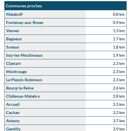
Communes proches
Malakoff
0.8 km
Fontenay-aux-Roses
0.9 km
Vanves
1.3 km
Bagneux
1.7 km
Sceaux
1.8 km
Issy-les-Moulineaux
1.9 km
Clamart
2.3 km
Montrouge
2.3 km
Le Plessis-Robinson
2.3 km
Bourg-la-Reine
2.6 km
Châtenay-Malabry
2.8 km
Arcueil
3.3 km
Cachan
3.3 km
Antony
3.7 km
Gentilly
3.9 km