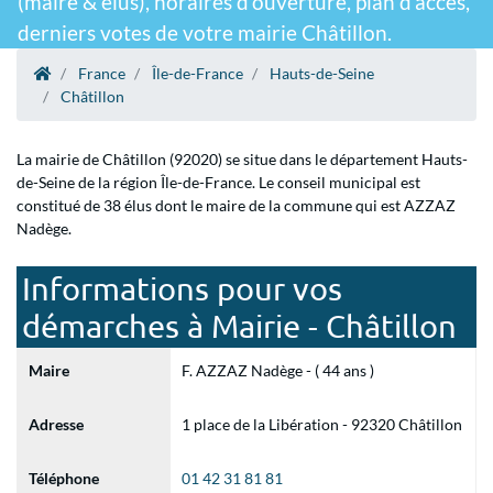
(maire & élus), horaires d'ouverture, plan d'accès,
derniers votes de votre mairie Châtillon.
France
Île-de-France
Hauts-de-Seine
Châtillon
La mairie de Châtillon (92020) se situe dans le département Hauts-
de-Seine de la région Île-de-France. Le conseil municipal est
constitué de 38 élus dont le maire de la commune qui est AZZAZ
Nadège.
Informations pour vos
démarches à Mairie - Châtillon
Maire
F. AZZAZ Nadège - ( 44 ans )
Adresse
1 place de la Libération - 92320 Châtillon
Téléphone
01 42 31 81 81