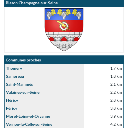
Blason Champagne-sur-Seine
Communes proches
Thomery
1.7 km
Samoreau
1.8 km
Saint-Mammès
2.1 km
Vulaines-sur-Seine
2.2 km
Héricy
2.8 km
Féricy
3.8 km
Moret-Loing-et-Orvanne
3.9 km
Vernou-la-Celle-sur-Seine
4.2 km