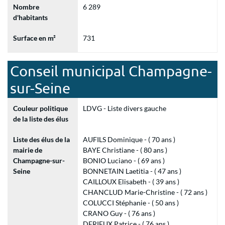
Nombre
6 289
d'habitants
Surface en m²
731
Conseil municipal Champagne-
sur-Seine
Couleur politique
LDVG - Liste divers gauche
de la liste des élus
Liste des élus de la
AUFILS Dominique - ( 70 ans )
mairie de
BAYE Christiane - ( 80 ans )
Champagne-sur-
BONIO Luciano - ( 69 ans )
Seine
BONNETAIN Laetitia - ( 47 ans )
CAILLOUX Elisabeth - ( 39 ans )
CHANCLUD Marie-Christine - ( 72 ans )
COLUCCI Stéphanie - ( 50 ans )
CRANO Guy - ( 76 ans )
DERIEUX Patrice - ( 76 ans )