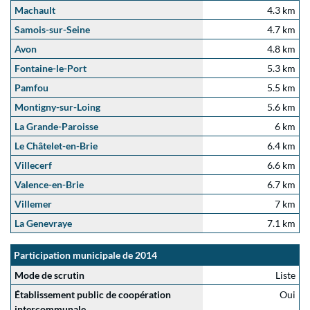
Machault
4.3 km
Samois-sur-Seine
4.7 km
Avon
4.8 km
Fontaine-le-Port
5.3 km
Pamfou
5.5 km
Montigny-sur-Loing
5.6 km
La Grande-Paroisse
6 km
Le Châtelet-en-Brie
6.4 km
Villecerf
6.6 km
Valence-en-Brie
6.7 km
Villemer
7 km
La Genevraye
7.1 km
Participation municipale de 2014
Mode de scrutin
Liste
Établissement public de coopération
Oui
intercommunale