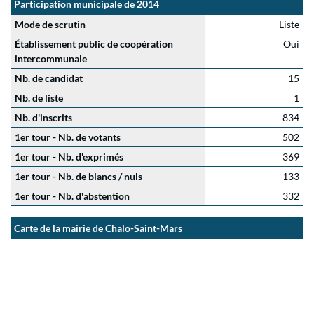
Participation municipale de 2014
Mode de scrutin
Liste
Établissement public de coopération
Oui
intercommunale
Nb. de candidat
15
Nb. de liste
1
Nb. d'inscrits
834
1er tour - Nb. de votants
502
1er tour - Nb. d'exprimés
369
1er tour - Nb. de blancs / nuls
133
1er tour - Nb. d'abstention
332
Carte de la mairie de Chalo-Saint-Mars