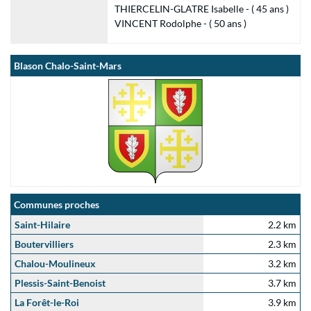
THIERCELIN-GLATRE Isabelle - ( 45 ans )
VINCENT Rodolphe - ( 50 ans )
Blason Chalo-Saint-Mars
Communes proches
Saint-Hilaire
2.2 km
Boutervilliers
2.3 km
Chalou-Moulineux
3.2 km
Plessis-Saint-Benoist
3.7 km
La Forêt-le-Roi
3.9 km