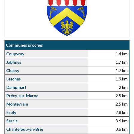
Communes proches
Coupvray
1.4 km
Jablines
1.7 km
Chessy
1.7 km
Lesches
1.9 km
Dampmart
2 km
Précy-sur-Marne
2.5 km
Montévrain
2.5 km
Esbly
2.8 km
Serris
3.6 km
Chanteloup-en-Brie
3.6 km