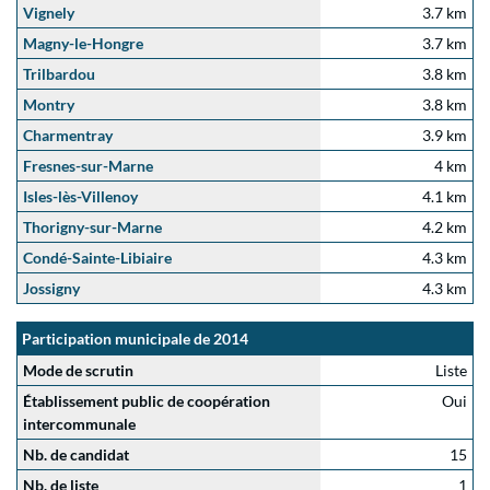
Vignely
3.7 km
Magny-le-Hongre
3.7 km
Trilbardou
3.8 km
Montry
3.8 km
Charmentray
3.9 km
Fresnes-sur-Marne
4 km
Isles-lès-Villenoy
4.1 km
Thorigny-sur-Marne
4.2 km
Condé-Sainte-Libiaire
4.3 km
Jossigny
4.3 km
Participation municipale de 2014
Mode de scrutin
Liste
Établissement public de coopération
Oui
intercommunale
Nb. de candidat
15
Nb. de liste
1