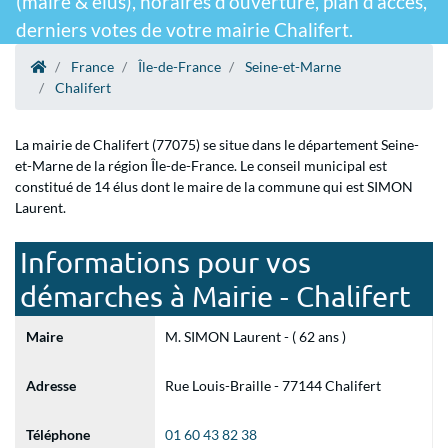
(maire & élus), horaires d'ouverture, plan d'accès,
derniers votes de votre mairie Chalifert.
France
Île-de-France
Seine-et-Marne
Chalifert
La mairie de Chalifert (77075) se situe dans le département Seine-
et-Marne de la région Île-de-France. Le conseil municipal est
constitué de 14 élus dont le maire de la commune qui est SIMON
Laurent.
Informations pour vos
démarches à Mairie - Chalifert
Maire
M. SIMON Laurent - ( 62 ans )
Adresse
Rue Louis-Braille - 77144 Chalifert
Téléphone
01 60 43 82 38