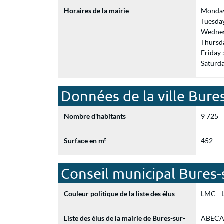
Horaires de la mairie
Monday
Tuesda
Wednes
Thursd
Friday
Saturd
Données de la ville Bure
Nombre d'habitants
9 725
Surface en m²
452
Conseil municipal Bures-
Couleur politique de la liste des élus
LMC - L
Liste des élus de la mairie de Bures-sur-
ABECASS