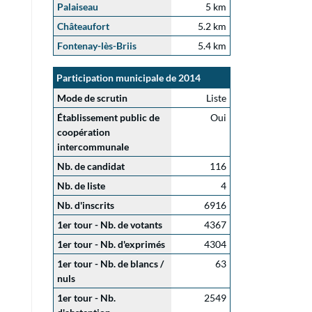
Palaiseau
5 km
Châteaufort
5.2 km
Fontenay-lès-Briis
5.4 km
Participation municipale de 2014
Mode de scrutin
Liste
Établissement public de
Oui
coopération
intercommunale
Nb. de candidat
116
Nb. de liste
4
Nb. d'inscrits
6916
1er tour - Nb. de votants
4367
1er tour - Nb. d'exprimés
4304
1er tour - Nb. de blancs /
63
nuls
1er tour - Nb.
2549