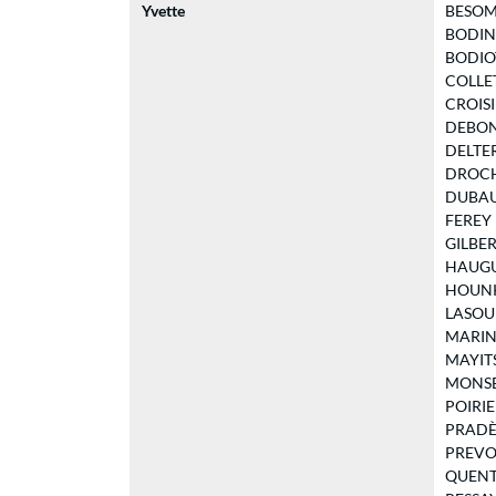
Yvette
BESOMBE
BODIN A
BODIOT 
COLLET 
CROISIL
DEBONN
DELTER
DROCHO
DUBAUL
FEREY N
GILBERT
HAUGUEL
HOUNKP
LASOU G
MARINC
MAYITS
MONSEL
POIRIER
PRADÈRE
PREVOT 
QUENTIN