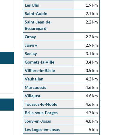
Les Ulis
1.9 km
Saint-Aubin
2.1 km
Saint-Jean-de-
2.2 km
Beauregard
Orsay
2.2 km
Janvry
2.9 km
Saclay
3.1 km
Gometz-la-Ville
3.4 km
Villiers-le-Bâcle
3.5 km
Vauhallan
4.2 km
Marcoussis
4.6 km
Villejust
4.6 km
Toussus-le-Noble
4.6 km
Briis-sous-Forges
4.7 km
Jouy-en-Josas
4.8 km
Les Loges-en-Josas
5 km