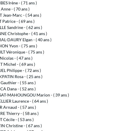
S Irène - ( 71 ans )
nne - ( 70 ans )
Jean-Marc - ( 54 ans )
Patrice - ( 69 ans )
LE Sandrine - ( 62 ans )
E Christophe - ( 41 ans )
AL-DAURY Elgan - ( 40 ans )
N Yvon - ( 75 ans )
T Véronique - ( 75 ans )
icolas - ( 47 ans )
 Michel - ( 69 ans )
 Philippe - ( 72 ans )
ATIN Rosa - ( 25 ans )
authier - ( 55 ans )
A Dana - ( 52 ans )
AT-MAHOUNGOU Marion - ( 39 ans )
LIER Laurence - ( 64 ans )
 Arnaud - ( 57 ans )
 Thierry - ( 58 ans )
Cécile - ( 53 ans )
 Christine - ( 67 ans )