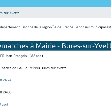
s-sur-Yvette
e département Essonne de la région Île-de-France. Le conseil municipal es
marches à Mairie - Bures-sur-Yvet
ER Jean-François - ( 62 ans )
Charles-de-Gaulle - 91440 Bures-sur-Yvette
18 24 24
18 24 00
@bsy.fr