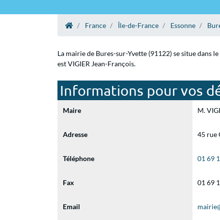
France
Île-de-France
Essonne
Bure
La mairie de Bures-sur-Yvette (91122) se situe dans l
est VIGIER Jean-François.
Informations pour vos dé
Maire
M. VIGI
Adresse
45 rue 
Téléphone
01 69 
Fax
01 69 
Email
mairie