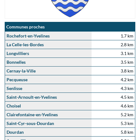
Communes proches
Rochefort-en-Yvelines
1.7 km
La Celle-les-Bordes
2.8 km
Longvilliers
3.1 km
Bonnelles
3.5 km
Cernay-la-Ville
3.8 km
Pecqueuse
4.2 km
Senlisse
4.3 km
Saint-Arnoult-en-Yvelines
4.5 km
Choisel
4.6 km
Clairefontaine-en-Yvelines
5.2 km
Saint-Cyr-sous-Dourdan
5.3 km
Dourdan
5.8 km