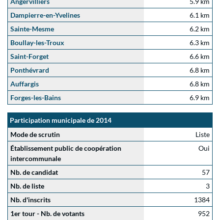
Angervilliers
5.9 km
Dampierre-en-Yvelines
6.1 km
Sainte-Mesme
6.2 km
Boullay-les-Troux
6.3 km
Saint-Forget
6.6 km
Ponthévrard
6.8 km
Auffargis
6.8 km
Forges-les-Bains
6.9 km
Participation municipale de 2014
Mode de scrutin
Liste
Établissement public de coopération
Oui
intercommunale
Nb. de candidat
57
Nb. de liste
3
Nb. d'inscrits
1384
1er tour - Nb. de votants
952