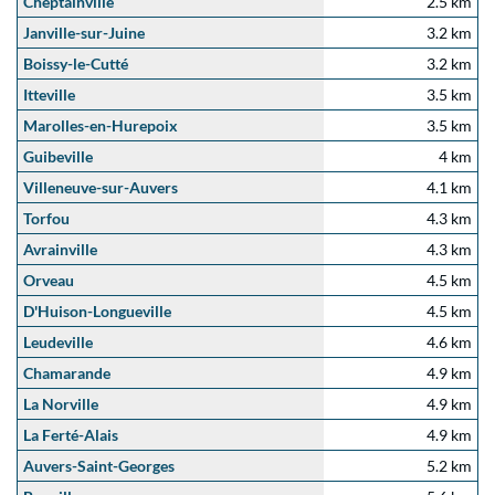
Cheptainville
2.5 km
Janville-sur-Juine
3.2 km
Boissy-le-Cutté
3.2 km
Itteville
3.5 km
Marolles-en-Hurepoix
3.5 km
Guibeville
4 km
Villeneuve-sur-Auvers
4.1 km
Torfou
4.3 km
Avrainville
4.3 km
Orveau
4.5 km
D'Huison-Longueville
4.5 km
Leudeville
4.6 km
Chamarande
4.9 km
La Norville
4.9 km
La Ferté-Alais
4.9 km
Auvers-Saint-Georges
5.2 km