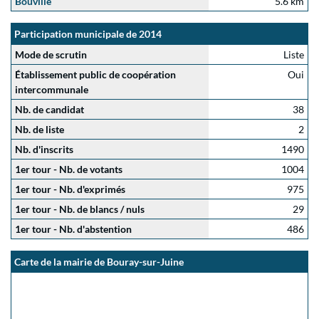
Bouville
5.6 km
Participation municipale de 2014
Mode de scrutin
Liste
Établissement public de coopération
Oui
intercommunale
Nb. de candidat
38
Nb. de liste
2
Nb. d'inscrits
1490
1er tour - Nb. de votants
1004
1er tour - Nb. d'exprimés
975
1er tour - Nb. de blancs / nuls
29
1er tour - Nb. d'abstention
486
Carte de la mairie de Bouray-sur-Juine