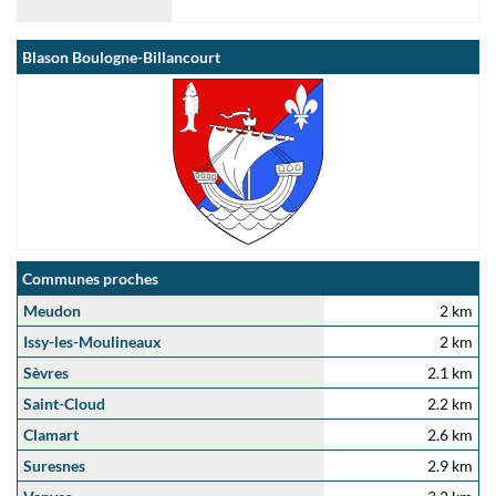
Blason Boulogne-Billancourt
Communes proches
Meudon
2 km
Issy-les-Moulineaux
2 km
Sèvres
2.1 km
Saint-Cloud
2.2 km
Clamart
2.6 km
Suresnes
2.9 km