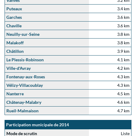
Vanves
3.2 km
Puteaux
3.4 km
Garches
3.6 km
Chaville
3.6 km
Neuilly-sur-Seine
3.8 km
Malakoff
3.8 km
Châtillon
3.9 km
Le Plessis-Robinson
4.1 km
Ville-d'Avray
4.2 km
Fontenay-aux-Roses
4.3 km
Vélizy-Villacoublay
4.3 km
Nanterre
4.5 km
Châtenay-Malabry
4.6 km
Rueil-Malmaison
4.7 km
Participation municipale de 2014
Mode de scrutin
Liste