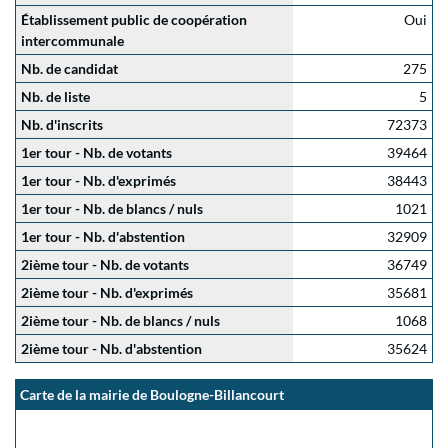
Établissement public de coopération
Oui
intercommunale
Nb. de candidat
275
Nb. de liste
5
Nb. d'inscrits
72373
1er tour - Nb. de votants
39464
1er tour - Nb. d'exprimés
38443
1er tour - Nb. de blancs / nuls
1021
1er tour - Nb. d'abstention
32909
2ième tour - Nb. de votants
36749
2ième tour - Nb. d'exprimés
35681
2ième tour - Nb. de blancs / nuls
1068
2ième tour - Nb. d'abstention
35624
Carte de la mairie de Boulogne-Billancourt