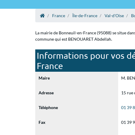
France
Île-de-France
Val-d'Oise
B
La mairie de Bonneuil-en-France (95088) se situe dans 
commune qui est BENOUARET Abdellah.
Informations pour vos dé
France
Maire
M. BEN
Adresse
15 rue
Téléphone
01 39 
Fax
01 39 