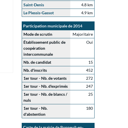
Saint-Denis
4.8 km
Le Plessis-Gassot
4.9 km
Participation municipale de 2014
Mode de scrutin
Majoritaire
Établissement public de
Oui
coopération
intercommunale
Nb. de candidat
15
Nb. d'inscrits
452
1er tour - Nb. de votants
272
1er tour - Nb. d'exprimés
247
1er tour - Nb. de blancs /
25
nuls
1er tour - Nb.
180
d'abstention
Carte de la mairie de Bonneuil-en-