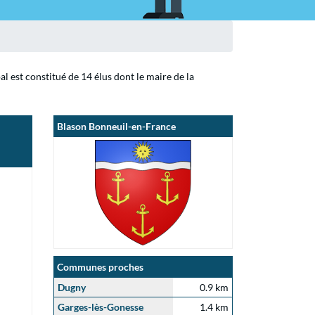
l est constitué de 14 élus dont le maire de la
Blason Bonneuil-en-France
Communes proches
Dugny
0.9 km
Garges-lès-Gonesse
1.4 km