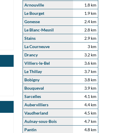
Arnouville
1.8 km
Le Bourget
1.9 km
Gonesse
2.4 km
Le Blanc-Mesnil
2.8 km
Stains
2.9 km
La Courneuve
3 km
Drancy
3.2 km
Villiers-le-Bel
3.6 km
Le Thillay
3.7 km
Bobigny
3.8 km
Bouqueval
3.9 km
Sarcelles
4.1 km
Aubervilliers
4.4 km
Vaudherland
4.5 km
Aulnay-sous-Bois
4.7 km
Pantin
4.8 km