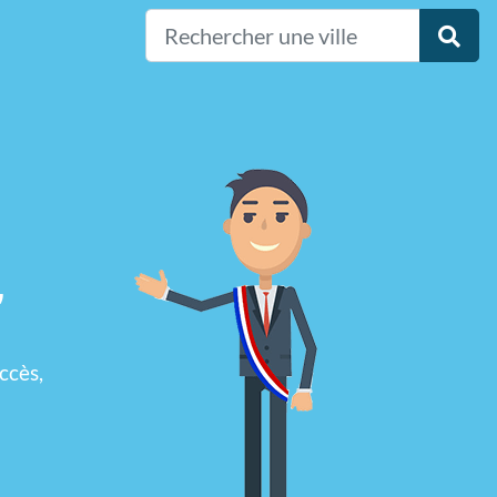
,
ccès,