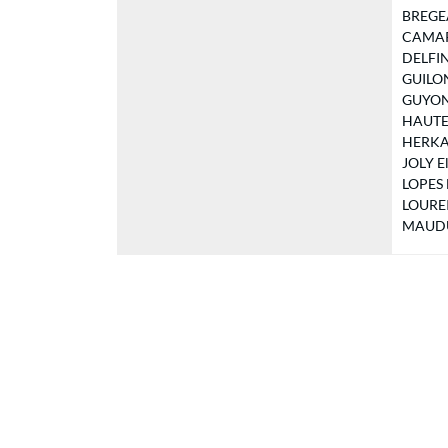
BREGEAT
CAMARA
DELFIN 
GUILON 
GUYON R
HAUTEFE
HERKAT 
JOLY El
LOPES M
LOUREI
MAUDUIT