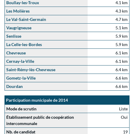
Boullay-les-Troux
4.1 km
Les Molières
4.3 km
Le Val-Saint-Germain
4.7 km
Vaugrigneuse
5.1 km
Senlisse
5.9 km
La Celle-les-Bordes
5.9 km
Chevreuse
6.1 km
Cernay-la-Ville
6.1 km
Saint-Rémy-lès-Chevreuse
6.4 km
Gometz-la-Ville
6.6 km
Dourdan
6.6 km
Participation municipale de 2014
Mode de scrutin
Liste
Établissement public de coopération
Oui
intercommunale
Nb. de candidat
19