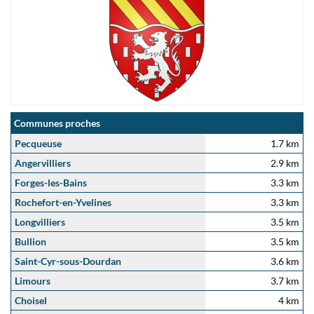
Communes proches
Pecqueuse
1.7 km
Angervilliers
2.9 km
Forges-les-Bains
3.3 km
Rochefort-en-Yvelines
3.3 km
Longvilliers
3.5 km
Bullion
3.5 km
Saint-Cyr-sous-Dourdan
3.6 km
Limours
3.7 km
Choisel
4 km