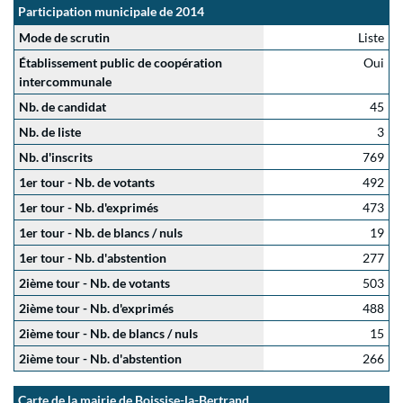
Participation municipale de 2014
Mode de scrutin
Liste
Établissement public de coopération
Oui
intercommunale
Nb. de candidat
45
Nb. de liste
3
Nb. d'inscrits
769
1er tour - Nb. de votants
492
1er tour - Nb. d'exprimés
473
1er tour - Nb. de blancs / nuls
19
1er tour - Nb. d'abstention
277
2ième tour - Nb. de votants
503
2ième tour - Nb. d'exprimés
488
2ième tour - Nb. de blancs / nuls
15
2ième tour - Nb. d'abstention
266
Carte de la mairie de Boissise-la-Bertrand