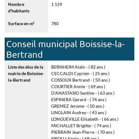
Nombre
1 159
d'habitants
Surface en m²
780
Conseil municipal Boissise-la-
Bertrand
Liste des élus de la
BERNHEIM Alain - ( 82 ans )
mairie de Boissise-
CECCALDI Cyprien - ( 25 ans )
la-Bertrand
COSSOUX Bertrand - ( 50 ans )
COURTIER Annie - ( 69 ans )
D'ANASTASIO Santine - ( 63 ans )
ESPINERA Gerard - ( 74 ans )
GREMEZ Jerome - ( 50 ans )
LINGLAIN Audrey - ( 43 ans )
LONGUEVILLE Elisabeth - ( 66 ans )
MICHALLET Brigitte - ( 74 ans )
PIERRAIN Jean-Pierre - ( 70 ans )
SIROLLI Annie - ( 69 ans )