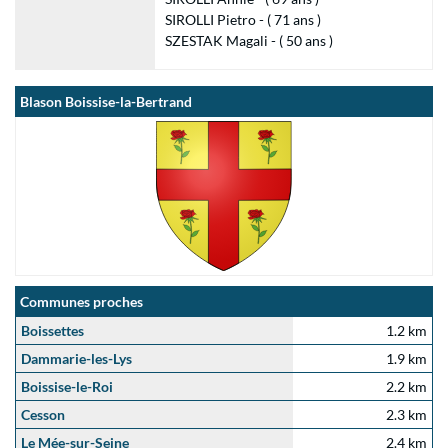
SIROLLI Pietro - ( 71 ans )
SZESTAK Magali - ( 50 ans )
Blason Boissise-la-Bertrand
Communes proches
Boissettes
1.2 km
Dammarie-les-Lys
1.9 km
Boissise-le-Roi
2.2 km
Cesson
2.3 km
Le Mée-sur-Seine
2.4 km