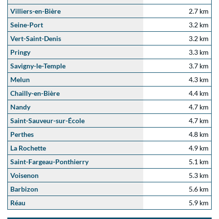
Villiers-en-Bière
2.7 km
Seine-Port
3.2 km
Vert-Saint-Denis
3.2 km
Pringy
3.3 km
Savigny-le-Temple
3.7 km
Melun
4.3 km
Chailly-en-Bière
4.4 km
Nandy
4.7 km
Saint-Sauveur-sur-École
4.7 km
Perthes
4.8 km
La Rochette
4.9 km
Saint-Fargeau-Ponthierry
5.1 km
Voisenon
5.3 km
Barbizon
5.6 km
Réau
5.9 km