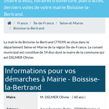
(maire & élus), horaires d'ouverture, plan d'accès,
derniers votes de votre mairie Boissise-la-
Bertrand.
France
Île-de-France
Seine-et-Marne
Boissise-la-Bertrand
La mairie de Boissise-la-Bertrand (77039) se situe dans le
département Seine-et-Marne de la région Île-de-France. Le conseil
municipal est constitué de 14 élus dont le maire de la commune qui
est DELMER Olivier.
Informations pour vos
démarches à Mairie - Boissise-
la-Bertrand
Maire
M. DELMER Olivier - ( 60 ans )
Adresse
2 rue François-Rolin - 77350 Boissise-la-