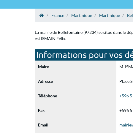
France
Martinique
Martinique
Bel
La mairie de Bellefontaine (97234) se situe dans le d
est ISMAIN Félix.
Informations pour vos dé
Maire
M. ISMA
Adresse
Place S
Téléphone
+596 5
Fax
+596 5
Email
mairie@