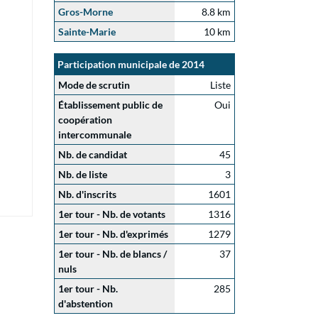
Gros-Morne
8.8 km
Sainte-Marie
10 km
Participation municipale de 2014
Mode de scrutin
Liste
Établissement public de
Oui
coopération
intercommunale
Nb. de candidat
45
Nb. de liste
3
Nb. d'inscrits
1601
1er tour - Nb. de votants
1316
1er tour - Nb. d'exprimés
1279
1er tour - Nb. de blancs /
37
nuls
1er tour - Nb.
285
d'abstention