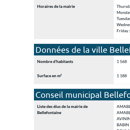
Horaires de la mairie
Thursd
Monday
Tuesda
Wednes
Friday
Données de la ville Bell
Nombre d'habitants
1 568
Surface en m²
1 188
Conseil municipal Bellef
Liste des élus de la mairie de
AMABLE 
Bellefontaine
AMABLE 
AVININ 
BABIN B