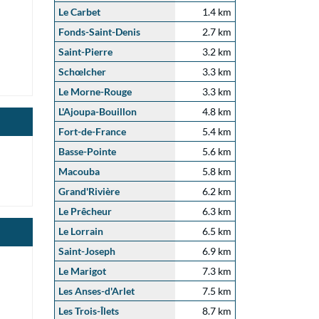
Le Carbet
1.4 km
Fonds-Saint-Denis
2.7 km
Saint-Pierre
3.2 km
Schœlcher
3.3 km
Le Morne-Rouge
3.3 km
L'Ajoupa-Bouillon
4.8 km
Fort-de-France
5.4 km
Basse-Pointe
5.6 km
Macouba
5.8 km
Grand'Rivière
6.2 km
Le Prêcheur
6.3 km
Le Lorrain
6.5 km
Saint-Joseph
6.9 km
Le Marigot
7.3 km
Les Anses-d'Arlet
7.5 km
Les Trois-Îlets
8.7 km