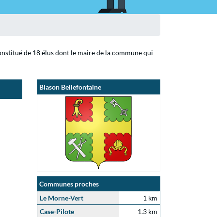
constitué de 18 élus dont le maire de la commune qui
Blason Bellefontaine
Communes proches
Le Morne-Vert
1 km
Case-Pilote
1.3 km