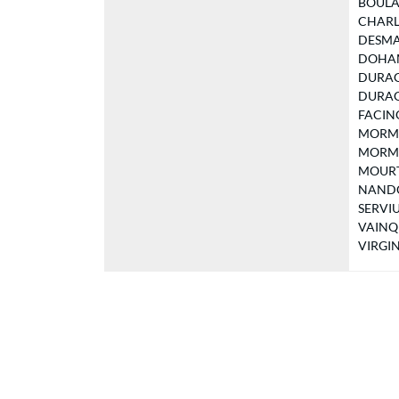
BOULAN
CHARLE
DESMAZ
DOHAM 
DURAGR
DURAGR
FACINOU
MORMIN
MORMIN
MOURTI
NANDOR
SERVIUS
VAINQUE
VIRGINI