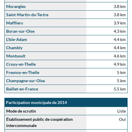
Morangles
3.8 km
Saint-Martin-du-Tertre
3.8 km
Maffliers
3.9 km
Boran-sur-Oise
4.3 km
L'Isle-Adam
4.4 km
Chambly
4.4 km
Montsoult
4.6 km
Crouy-en-Thelle
4.9 km
Fresnoy-en-Thelle
5 km
Champagne-sur-Oise
5 km
Baillet-en-France
5.5 km
Participation municipale de 2014
Mode de scrutin
Liste
Établissement public de coopération
Oui
intercommunale