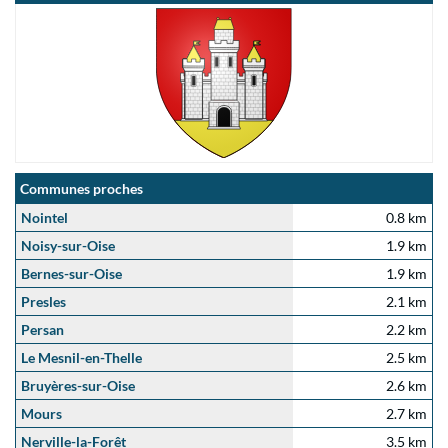
Communes proches
Nointel
0.8 km
Noisy-sur-Oise
1.9 km
Bernes-sur-Oise
1.9 km
Presles
2.1 km
Persan
2.2 km
Le Mesnil-en-Thelle
2.5 km
Bruyères-sur-Oise
2.6 km
Mours
2.7 km
Nerville-la-Forêt
3.5 km