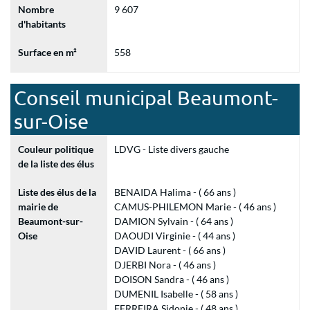
Nombre
9 607
d'habitants
Surface en m²
558
Conseil municipal Beaumont-
sur-Oise
Couleur politique
LDVG - Liste divers gauche
de la liste des élus
Liste des élus de la
BENAIDA Halima - ( 66 ans )
mairie de
CAMUS-PHILEMON Marie - ( 46 ans )
Beaumont-sur-
DAMION Sylvain - ( 64 ans )
Oise
DAOUDI Virginie - ( 44 ans )
DAVID Laurent - ( 66 ans )
DJERBI Nora - ( 46 ans )
DOISON Sandra - ( 46 ans )
DUMENIL Isabelle - ( 58 ans )
FERREIRA Sidonie - ( 48 ans )