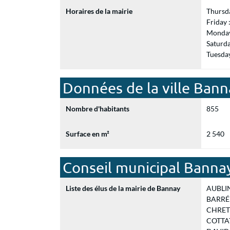
Horaires de la mairie
Thursd
Friday
Monday
Saturd
Tuesda
Données de la ville Bann
Nombre d'habitants
855
Surface en m²
2 540
Conseil municipal Banna
Liste des élus de la mairie de Bannay
AUBLIN 
BARRÉ S
CHRETIE
COTTAT 