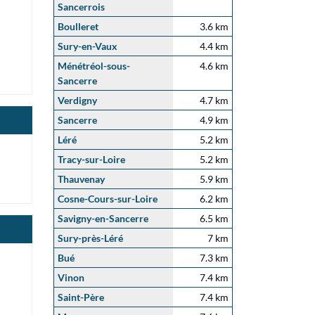
Sancerrois
Boulleret
3.6 km
Sury-en-Vaux
4.4 km
Ménétréol-sous-
4.6 km
Sancerre
Verdigny
4.7 km
Sancerre
4.9 km
Léré
5.2 km
Tracy-sur-Loire
5.2 km
Thauvenay
5.9 km
Cosne-Cours-sur-Loire
6.2 km
Savigny-en-Sancerre
6.5 km
Sury-près-Léré
7 km
Bué
7.3 km
Vinon
7.4 km
Saint-Père
7.4 km