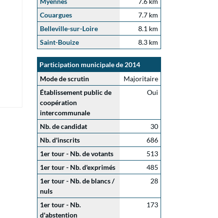
Myennes
7.6 km
Couargues
7.7 km
Belleville-sur-Loire
8.1 km
Saint-Bouize
8.3 km
Participation municipale de 2014
Mode de scrutin
Majoritaire
Établissement public de
Oui
coopération
intercommunale
Nb. de candidat
30
Nb. d'inscrits
686
1er tour - Nb. de votants
513
1er tour - Nb. d'exprimés
485
1er tour - Nb. de blancs /
28
nuls
1er tour - Nb.
173
d'abstention