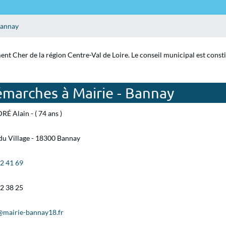
annay
ent Cher de la région Centre-Val de Loire. Le conseil municipal est const
émarches à Mairie - Bannay
É Alain - ( 74 ans )
du Village - 18300 Bannay
72 41 69
72 38 25
@mairie-bannay18.fr