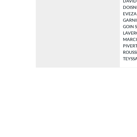
DAVID I
DOISNE 
EVEZARD
GARNIER
GOIN St
LAVERGN
MARCILL
PIVERT 
ROUSSEL
TEYSSA