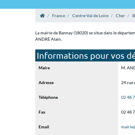
France
Centre-Val de Loire
Cher
B
La mairie de Bannay (18020) se situe dans le départem
ANDRÉ Alain.
Informations pour vos d
Maire
M. ANDR
Adresse
24 rue 
Téléphone
02 48 
Fax
02 48 
Email
mairie