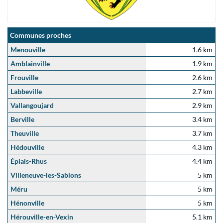
Communes proches
Menouville
1.6 km
Amblainville
1.9 km
Frouville
2.6 km
Labbeville
2.7 km
Vallangoujard
2.9 km
Berville
3.4 km
Theuville
3.7 km
Hédouville
4.3 km
Épiais-Rhus
4.4 km
Villeneuve-les-Sablons
5 km
Méru
5 km
Hénonville
5 km
Hérouville-en-Vexin
5.1 km