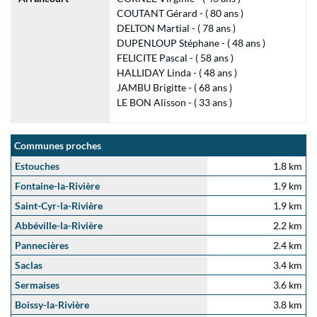
COUTANT Gérard - ( 80 ans )
DELTON Martial - ( 78 ans )
DUPENLOUP Stéphane - ( 48 ans )
FELICITE Pascal - ( 58 ans )
HALLIDAY Linda - ( 48 ans )
JAMBU Brigitte - ( 68 ans )
LE BON Alisson - ( 33 ans )
Communes proches
Estouches
1.8 km
Fontaine-la-Rivière
1.9 km
Saint-Cyr-la-Rivière
1.9 km
Abbéville-la-Rivière
2.2 km
Pannecières
2.4 km
Saclas
3.4 km
Sermaises
3.6 km
Boissy-la-Rivière
3.8 km