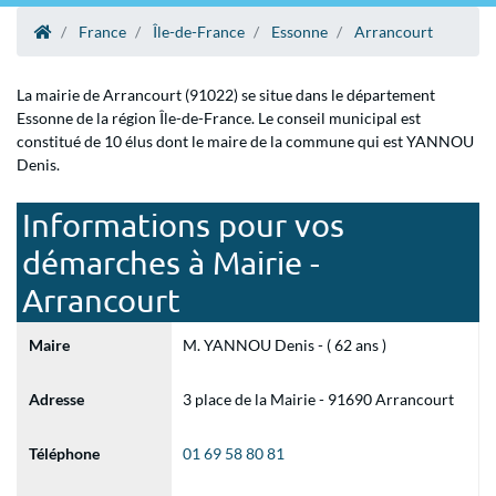
France
Île-de-France
Essonne
Arrancourt
La mairie de Arrancourt (91022) se situe dans le département
Essonne de la région Île-de-France. Le conseil municipal est
constitué de 10 élus dont le maire de la commune qui est YANNOU
Denis.
Informations pour vos
démarches à Mairie -
Arrancourt
Maire
M. YANNOU Denis - ( 62 ans )
Adresse
3 place de la Mairie - 91690 Arrancourt
Téléphone
01 69 58 80 81