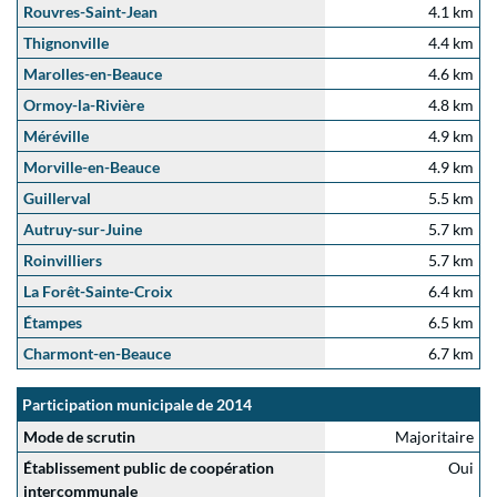
Rouvres-Saint-Jean
4.1 km
Thignonville
4.4 km
Marolles-en-Beauce
4.6 km
Ormoy-la-Rivière
4.8 km
Méréville
4.9 km
Morville-en-Beauce
4.9 km
Guillerval
5.5 km
Autruy-sur-Juine
5.7 km
Roinvilliers
5.7 km
La Forêt-Sainte-Croix
6.4 km
Étampes
6.5 km
Charmont-en-Beauce
6.7 km
Participation municipale de 2014
Mode de scrutin
Majoritaire
Établissement public de coopération
Oui
intercommunale