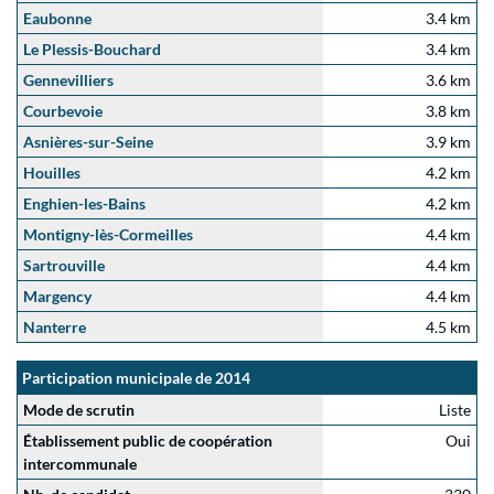
Eaubonne
3.4 km
Le Plessis-Bouchard
3.4 km
Gennevilliers
3.6 km
Courbevoie
3.8 km
Asnières-sur-Seine
3.9 km
Houilles
4.2 km
Enghien-les-Bains
4.2 km
Montigny-lès-Cormeilles
4.4 km
Sartrouville
4.4 km
Margency
4.4 km
Nanterre
4.5 km
Participation municipale de 2014
Mode de scrutin
Liste
Établissement public de coopération
Oui
intercommunale