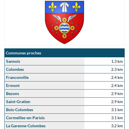
Communes proches
Sannois
1.3 km
Colombes
2.3 km
Franconville
2.4 km
Ermont
2.4 km
Bezons
2.9 km
Saint-Gratien
2.9 km
Bois-Colombes
3.1 km
Cormeilles-en-Parisis
3.1 km
La Garenne-Colombes
3.2 km