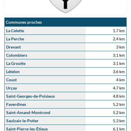
Communes proches
La Celette
1.7 km
La Perche
2.4 km
Drevant
3 km
Colombiers
3.1 km
La Groutte
3.1 km
Lételon
3.6 km
Coust
4 km
Urçay
4.7 km
Saint-Georges-de-Poisieux
4.8 km
Faverdines
5.2 km
Saint-Amand-Montrond
5.2 km
Saulzais-le-Potier
5.3 km
Saint-Pierre-les-Étieux
6.1 km