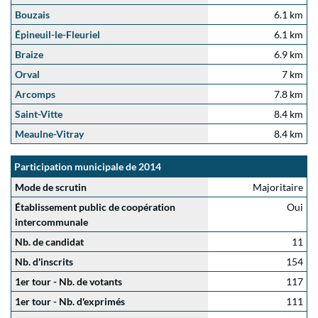
Bouzais
6.1 km
Épineuil-le-Fleuriel
6.1 km
Braize
6.9 km
Orval
7 km
Arcomps
7.8 km
Saint-Vitte
8.4 km
Meaulne-Vitray
8.4 km
Participation municipale de 2014
Mode de scrutin
Majoritaire
Établissement public de coopération
Oui
intercommunale
Nb. de candidat
11
Nb. d'inscrits
154
1er tour - Nb. de votants
117
1er tour - Nb. d'exprimés
111