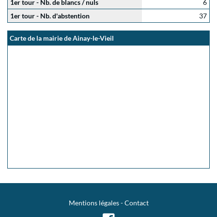
1er tour - Nb. de blancs / nuls
6
1er tour - Nb. d'abstention
37
Carte de la mairie de Ainay-le-Vieil
Mentions légales
-
Contact